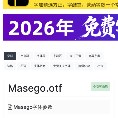
全部
文泉驿
字体圈
字制区
庞门正道
仓耳字库
站酷
不详
字体传奇
免费英文字体
萧熠siue
小米
Masego.otf
免费可商用
Masego字体参数