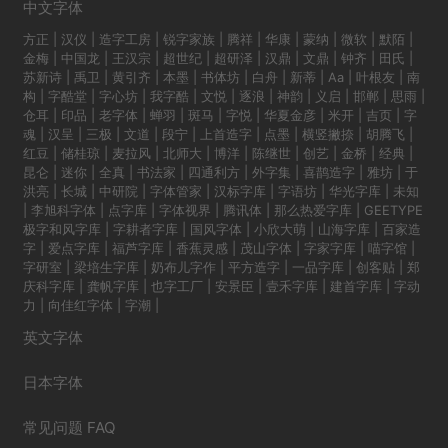
中文字体
方正
|
汉仪
|
造字工房
|
锐字家族
|
腾祥
|
华康
|
蒙纳
|
微软
|
默陌
|
金梅
|
中国龙
|
王汉宗
|
超世纪
|
超研泽
|
汉鼎
|
文鼎
|
钟齐
|
田氏
|
苏新诗
|
禹卫
|
黄引齐
|
本墨
|
书体坊
|
白舟
|
新蒂
|
Aa
|
叶根友
|
南
构
|
字酷堂
|
字心坊
|
我字酷
|
文悦
|
逐浪
|
神韵
|
义启
|
邯郸
|
思雨
|
仓耳
|
印品
|
老字体
|
蝉羽
|
斑马
|
字悦
|
华夏金彦
|
米开
|
吉页
|
字
魂
|
汉呈
|
三极
|
文道
|
段宁
|
上首造字
|
点墨
|
横竖撇捺
|
胡腾飞
|
红豆
|
储桂琼
|
麦拉风
|
北师大
|
博洋
|
陈继世
|
创艺
|
金桥
|
经典
|
昆仑
|
迷你
|
全真
|
书法家
|
四通利方
|
外字集
|
喜鹊造字
|
雅坊
|
于
洪亮
|
长城
|
中研院
|
字体管家
|
汉标字库
|
字语坊
|
华光字库
|
未知
|
李旭科字体
|
点字库
|
字体视界
|
腾讯体
|
那么热爱字库
|
GEETYPE
极字和风字库
|
字耕者字库
|
国风字体
|
小欣大萌
|
山海字库
|
百家造
字
|
爱点字库
|
福芦字库
|
香蕉灵感
|
茂山字体
|
字家字库
|
喵字馆
|
字研室
|
梁培生字库
|
奶布儿字作
|
平方造字
|
一品字库
|
创客贴
|
郑
庆科字库
|
龚帆字库
|
也字工厂
|
安景臣
|
壹禾字库
|
建首字库
|
字动
力
|
向佳红字体
|
字潮
|
英文字体
日本字体
常见问题 FAQ