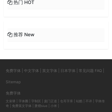
热门 HOT
推荐 New
免费字体
|
中文字体
|
英文字体
|
日本字体
|
常见问题 FAQ
|
Sitemap
免费字体
文泉驿
|
字体圈
|
字制区
|
庞门正道
|
仓耳字库
|
站酷
|
不详
|
字体传
奇
|
免费英文字体
|
萧熠siue
|
小米
|