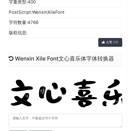
字重类型:400
PostScript:WenxinXileFont
字符数量:4766
版权信息:
点赞 131
Wenxin Xile Font文心喜乐体字体转换器