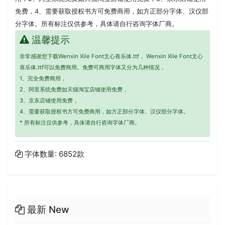
免费，4、需要获取授权书方可免费商用，如方正部分字体、汉仪部
分字体。所有标注仅供参考，具体请自行咨询字体厂商。
温馨提示
非常感谢您下载Wenxin Xile Font文心喜乐体.ttf， Wenxin Xile Font文心
喜乐体.ttf可以免费商用。免费可商用字体又分为几种情况，
1、完全免费商用，
2、阿里系统免费如天猫淘宝店铺使用免费，
3、京东店铺使用免费，
4、需要获取授权书方可免费商用，如方正部分字体、汉仪部分字体。
* 所有标注仅供参考，具体请自行咨询字体厂商。
字体数量: 6852款
最新 New