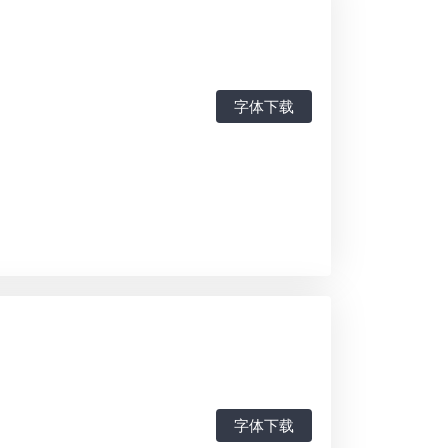
字体下载
字体下载