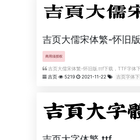
吉页大儒宋体繁-怀旧版.t
商用须授权
吉页大儒宋体繁-怀旧版.ttf下载，
TTF
字体下
吉页
5219
2021-11-22
吉页字体下
吉页大字体繁.ttf