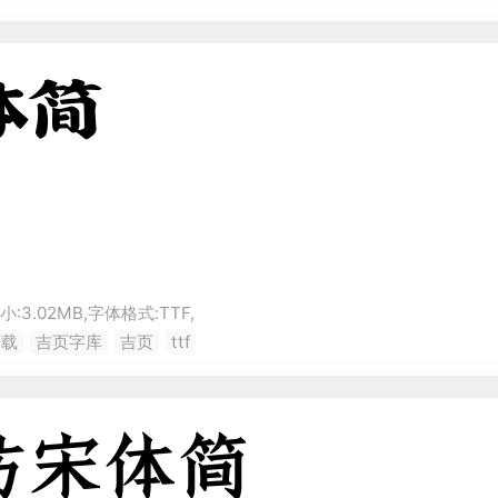
:3.02MB,字体格式:
TTF
,
下载
吉页字库
吉页
ttf