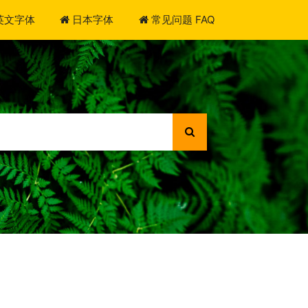
英文字体
日本字体
常见问题 FAQ