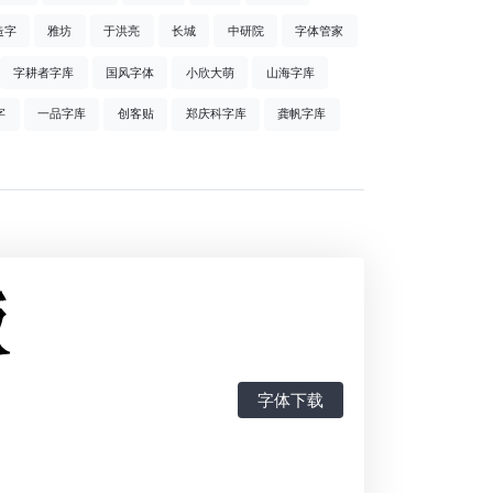
造字
雅坊
于洪亮
长城
中研院
字体管家
字耕者字库
国风字体
小欣大萌
山海字库
字
一品字库
创客贴
郑庆科字库
龚帆字库
字体下载