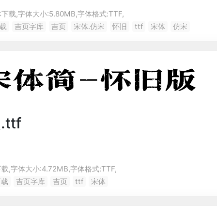
下载,字体大小:5.80MB,字体格式:
TTF
,
载
吉页字库
吉页
宋体.仿宋
怀旧
ttf
宋体
仿宋
tf
载,字体大小:4.72MB,字体格式:
TTF
,
下载
吉页字库
吉页
ttf
宋体