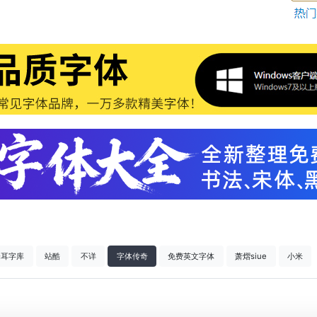
仓耳字库
站酷
不详
字体传奇
免费英文字体
萧熠siue
小米