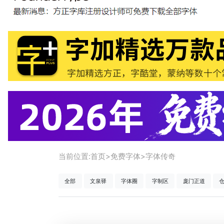
当前位置:
首页
>
免费字体
>
字体传奇
全部
文泉驿
字体圈
字制区
庞门正道