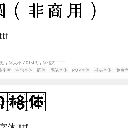
tf
,字体大小:7.01MB,字体格式:
TTF
,
品字库
涂鸦字体
圆体
毛笔字体
POP字体
书法字体
免费
体.ttf