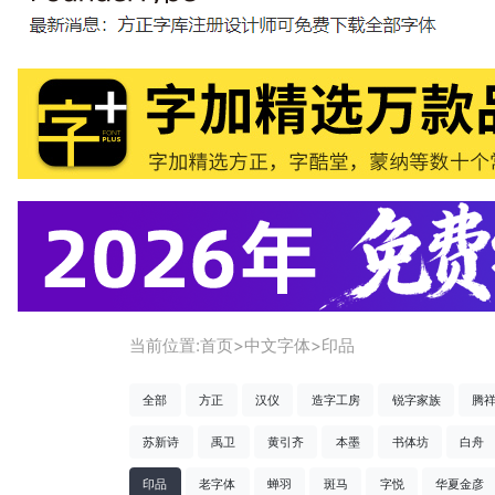
当前位置:
首页
>
中文字体
>
印品
全部
方正
汉仪
造字工房
锐字家族
腾
苏新诗
禹卫
黄引齐
本墨
书体坊
白舟
印品
老字体
蝉羽
斑马
字悦
华夏金彦