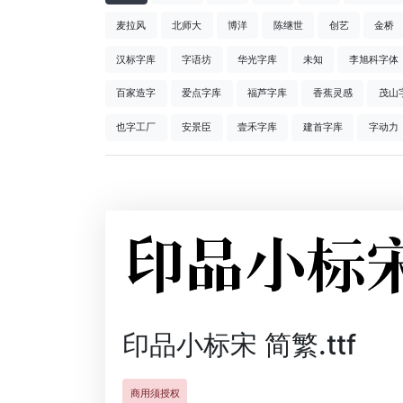
麦拉风
北师大
博洋
陈继世
创艺
金桥
汉标字库
字语坊
华光字库
未知
李旭科字体
百家造字
爱点字库
福芦字库
香蕉灵感
茂山
也字工厂
安景臣
壹禾字库
建首字库
字动力
印品小标宋 简繁.ttf
商用须授权