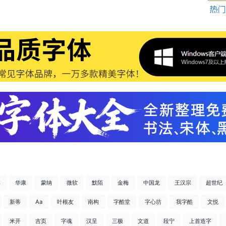
祥
华康
蒙纳
微软
默陌
金梅
中国龙
王汉宗
超世纪
新蒂
Aa
叶根友
南构
字酷堂
字心坊
我字酷
文悦
米开
吉页
字魂
汉呈
三极
文道
段宁
上首造字