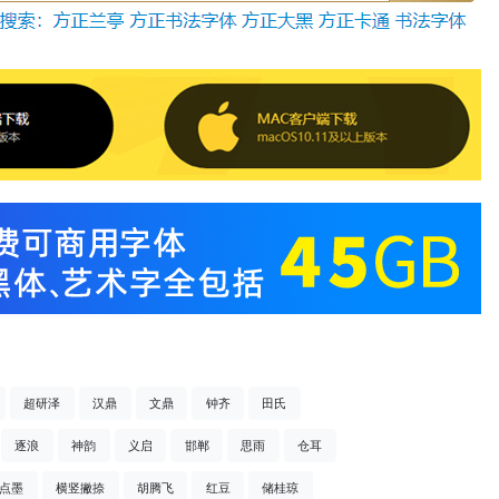
超研泽
汉鼎
文鼎
钟齐
田氏
逐浪
神韵
义启
邯郸
思雨
仓耳
点墨
横竖撇捺
胡腾飞
红豆
储桂琼