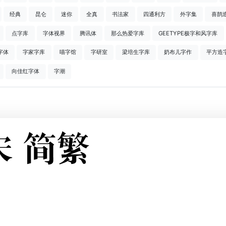
经典
昆仑
迷你
全真
书法家
四通利方
外字集
喜鹊
点字库
字体视界
腾讯体
那么热爱字库
GEETYPE极字和风字库
字体
字家字库
喵字馆
字研室
梁培生字库
奶布儿字作
平方造
向佳红字体
字潮