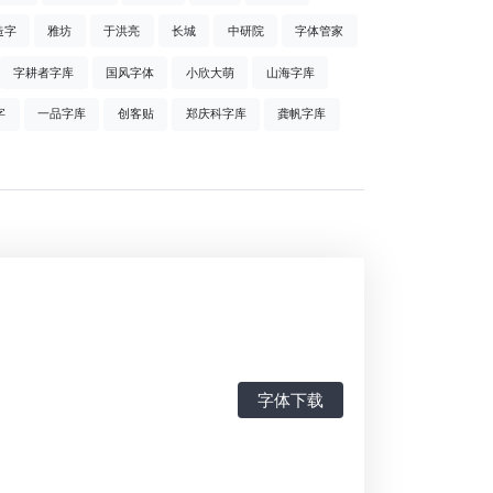
造字
雅坊
于洪亮
长城
中研院
字体管家
字耕者字库
国风字体
小欣大萌
山海字库
字
一品字库
创客贴
郑庆科字库
龚帆字库
字体下载