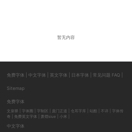
暂无内容
免费字体
|
中文字体
|
英文字体
|
日本字体
|
常见问题 FAQ
|
Sitemap
免费字体
文泉驿
|
字体圈
|
字制区
|
庞门正道
|
仓耳字库
|
站酷
|
不详
|
字体传
奇
|
免费英文字体
|
萧熠siue
|
小米
|
中文字体