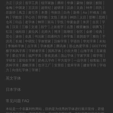
方正
|
汉仪
|
造字工房
|
锐字家族
|
腾祥
|
华康
|
蒙纳
|
微软
|
默陌
|
金梅
|
中国龙
|
王汉宗
|
超世纪
|
超研泽
|
汉鼎
|
文鼎
|
钟齐
|
田氏
|
苏新诗
|
禹卫
|
黄引齐
|
本墨
|
书体坊
|
白舟
|
新蒂
|
Aa
|
叶根友
|
南
构
|
字酷堂
|
字心坊
|
我字酷
|
文悦
|
逐浪
|
神韵
|
义启
|
邯郸
|
思雨
|
仓耳
|
印品
|
老字体
|
蝉羽
|
斑马
|
字悦
|
华夏金彦
|
米开
|
吉页
|
字
魂
|
汉呈
|
三极
|
文道
|
段宁
|
上首造字
|
点墨
|
横竖撇捺
|
胡腾飞
|
红豆
|
储桂琼
|
麦拉风
|
北师大
|
博洋
|
陈继世
|
创艺
|
金桥
|
经典
|
昆仑
|
迷你
|
全真
|
书法家
|
四通利方
|
外字集
|
喜鹊造字
|
雅坊
|
于
洪亮
|
长城
|
中研院
|
字体管家
|
汉标字库
|
字语坊
|
华光字库
|
未知
|
李旭科字体
|
点字库
|
字体视界
|
腾讯体
|
那么热爱字库
|
GEETYPE
极字和风字库
|
字耕者字库
|
国风字体
|
小欣大萌
|
山海字库
|
百家造
字
|
爱点字库
|
福芦字库
|
香蕉灵感
|
茂山字体
|
字家字库
|
喵字馆
|
字研室
|
梁培生字库
|
奶布儿字作
|
平方造字
|
一品字库
|
创客贴
|
郑
庆科字库
|
龚帆字库
|
也字工厂
|
安景臣
|
壹禾字库
|
建首字库
|
字动
力
|
向佳红字体
|
字潮
|
英文字体
日本字体
常见问题 FAQ
本站是一个非赢利性网站，目的是为优秀的字体进行展示宣传，若侵