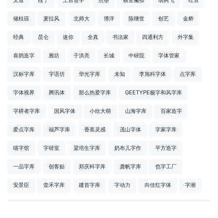
文道
段宁
上首造字
点墨
横竖撇捺
胡腾飞
红豆
储桂琼
麦拉风
北师大
博洋
陈继世
创艺
金桥
经典
昆仑
迷你
全真
书法家
四通利方
外字集
喜鹊造字
雅坊
于洪亮
长城
中研院
字体管家
汉标字库
字语坊
华光字库
未知
李旭科字体
点字库
字体视界
腾讯体
那么热爱字库
GEETYPE极字和风字库
字耕者字库
国风字体
小欣大萌
山海字库
百家造字
爱点字库
福芦字库
香蕉灵感
茂山字体
字家字库
喵字馆
字研室
梁培生字库
奶布儿字作
平方造字
一品字库
创客贴
郑庆科字库
龚帆字库
也字工厂
安景臣
壹禾字库
建首字库
字动力
向佳红字体
字潮