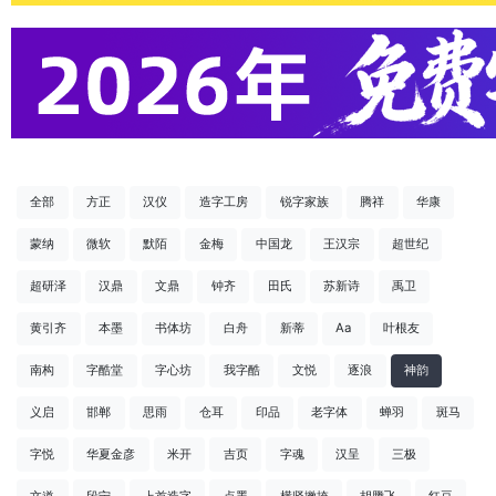
全部
方正
汉仪
造字工房
锐字家族
腾祥
华康
蒙纳
微软
默陌
金梅
中国龙
王汉宗
超世纪
超研泽
汉鼎
文鼎
钟齐
田氏
苏新诗
禹卫
黄引齐
本墨
书体坊
白舟
新蒂
Aa
叶根友
南构
字酷堂
字心坊
我字酷
文悦
逐浪
神韵
义启
邯郸
思雨
仓耳
印品
老字体
蝉羽
斑马
字悦
华夏金彦
米开
吉页
字魂
汉呈
三极