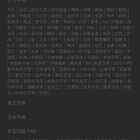
方正
|
汉仪
|
造字工房
|
锐字家族
|
腾祥
|
华康
|
蒙纳
|
微软
|
默陌
|
金梅
|
中国龙
|
王汉宗
|
超世纪
|
超研泽
|
汉鼎
|
文鼎
|
钟齐
|
田氏
|
苏新诗
|
禹卫
|
黄引齐
|
本墨
|
书体坊
|
白舟
|
新蒂
|
Aa
|
叶根友
|
南
构
|
字酷堂
|
字心坊
|
我字酷
|
文悦
|
逐浪
|
神韵
|
义启
|
邯郸
|
思雨
|
仓耳
|
印品
|
老字体
|
蝉羽
|
斑马
|
字悦
|
华夏金彦
|
米开
|
吉页
|
字
魂
|
汉呈
|
三极
|
文道
|
段宁
|
上首造字
|
点墨
|
横竖撇捺
|
胡腾飞
|
红豆
|
储桂琼
|
麦拉风
|
北师大
|
博洋
|
陈继世
|
创艺
|
金桥
|
经典
|
昆仑
|
迷你
|
全真
|
书法家
|
四通利方
|
外字集
|
喜鹊造字
|
雅坊
|
于
洪亮
|
长城
|
中研院
|
字体管家
|
汉标字库
|
字语坊
|
华光字库
|
未知
|
李旭科字体
|
点字库
|
字体视界
|
腾讯体
|
那么热爱字库
|
GEETYPE
极字和风字库
|
字耕者字库
|
国风字体
|
小欣大萌
|
山海字库
|
百家造
字
|
爱点字库
|
福芦字库
|
香蕉灵感
|
茂山字体
|
字家字库
|
喵字馆
|
字研室
|
梁培生字库
|
奶布儿字作
|
平方造字
|
一品字库
|
创客贴
|
郑
庆科字库
|
龚帆字库
|
也字工厂
|
安景臣
|
壹禾字库
|
建首字库
|
字动
力
|
向佳红字体
|
字潮
|
英文字体
日本字体
常见问题 FAQ