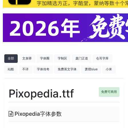
全部
文泉驿
字体圈
字制区
庞门正道
仓耳字库
站酷
不详
字体传奇
免费英文字体
萧熠siue
小米
Pixopedia.ttf
免费可商用
Pixopedia字体参数