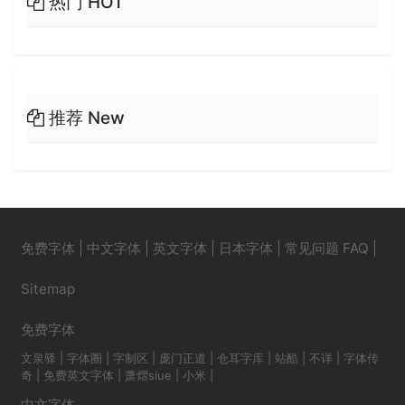
热门 HOT
推荐 New
免费字体
|
中文字体
|
英文字体
|
日本字体
|
常见问题 FAQ
|
Sitemap
免费字体
文泉驿
|
字体圈
|
字制区
|
庞门正道
|
仓耳字库
|
站酷
|
不详
|
字体传
奇
|
免费英文字体
|
萧熠siue
|
小米
|
中文字体