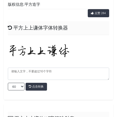
版权信息:平方造字
点赞 284
平方上上谦体字体转换器
点击转换