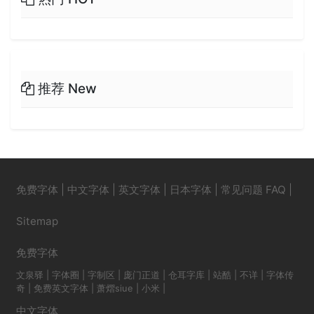
推荐 New
免费字体
|
中文字体
|
英文字体
|
日本字体
|
常见问题 FAQ
|
Sitemap
免费字体
文泉驿
|
字体圈
|
字制区
|
庞门正道
|
仓耳字库
|
站酷
|
不详
|
字体传
奇
|
免费英文字体
|
萧熠siue
|
小米
|
中文字体