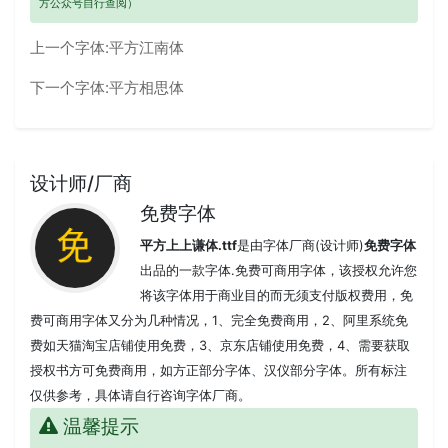
方公众号自行查阅）
上一个字体:
平方江南体
下一个字体:
平方相思体
设计师/厂商
免费字体
平方上上谦体.ttf
是由字体厂商(设计师)
免费字体
出品的一款字体.免费可商用字体，该授权允许您
将该字体用于商业目的而无须支付版权费用，免
费可商用字体又分为几种情况，1、完全免费商用，2、阿里系统免
费如天猫淘宝店铺使用免费，3、京东店铺使用免费，4、需要获取
授权书方可免费商用，如方正部分字体、汉仪部分字体。所有标注
仅供参考，具体请自行咨询字体厂商。
温馨提示