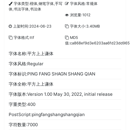
字体类型:楷体,钢笔字体,手写
字体风格:常规体
体,书法字体,书法体
浏览量:1012
上架时间:2024-06-23
字体大小:3.40MB
字体格式:ttf
MD5
值:ca868ef9d3e6203aa6fd23dd965
字体名称:平方上上谦体
字体风格:Regular
字体标识:PING FANG SHAGN SHANG QIAN
字体全称:平方上上谦体
字体版本:Version 1.00 May 30, 2022, initial release
字重类型:400
PostScript:pingfangshangshangqian
字符数量:7000