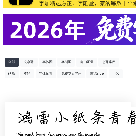
全部
文泉驿
字体圈
字制区
庞门正道
仓耳字库
站酷
不详
字体传奇
免费英文字体
萧熠siue
小米