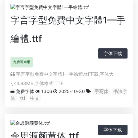
字言字型免費中文字體1—手
繪體.ttf
字体下载
免费可商用
字言字型免費中文字體1—手繪體.ttf下载,字体大
小:4.93MB,字体格式:
TTF
免费字体
1306
2025-10-30
手写体
书法字
体
ttf
中文
字体下载
余思源颜黄体.ttf