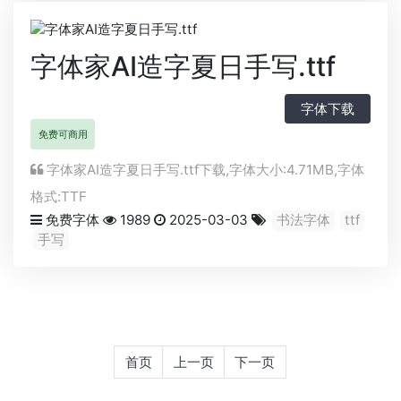
字体家AI造字夏日手写.ttf
字体下载
免费可商用
字体家AI造字夏日手写.ttf下载,字体大小:4.71MB,字体
格式:
TTF
免费字体
1989
2025-03-03
书法字体
ttf
手写
首页
上一页
下一页