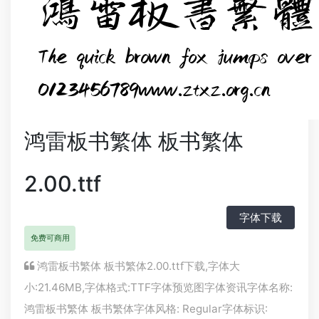
鸿雷板书繁体 板书繁体
2.00.ttf
字体下载
免费可商用
鸿雷板书繁体 板书繁体2.00.ttf下载,字体大
小:21.46MB,字体格式:
TTF
字体预览图字体资讯字体名称:
鸿雷板书繁体 板书繁体字体风格: Regular字体标识: