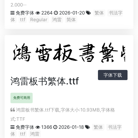
2.000···
免费字体
2264
2026-01-20
繁体
书法字
体
ttf
Regular
鸿雷
简体
字体下载
鸿雷板书繁体.ttf
免费可商用
鸿雷板书繁体.ttf下载,字体大小:10.93MB,字体格
式:
TTF
免费字体
1366
2026-01-18
繁体
书法字
体
ttf
鸿雷