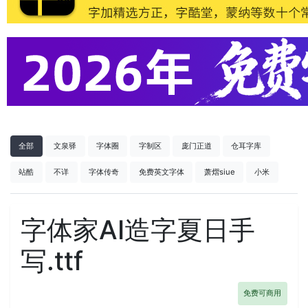
全部
文泉驿
字体圈
字制区
庞门正道
仓耳字库
站酷
不详
字体传奇
免费英文字体
萧熠siue
小米
字体家AI造字夏日手
写.ttf
免费可商用