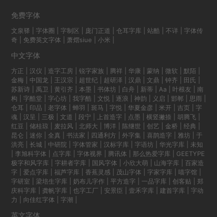
免费字体
文泉驿
|
字体圈
|
字制区
|
庞门正道
|
仓耳字库
|
站酷
|
不详
|
字体传
奇
|
免费英文字体
|
萧熠siue
|
小米
|
中文字体
方正
|
汉仪
|
造字工房
|
锐字家族
|
腾祥
|
华康
|
蒙纳
|
微软
|
默陌
|
金梅
|
中国龙
|
王汉宗
|
超世纪
|
超研泽
|
汉鼎
|
文鼎
|
钟齐
|
田氏
|
苏新诗
|
禹卫
|
黄引齐
|
本墨
|
书体坊
|
白舟
|
新蒂
|
Aa
|
叶根友
|
南
构
|
字酷堂
|
字心坊
|
我字酷
|
文悦
|
逐浪
|
神韵
|
义启
|
邯郸
|
思雨
|
仓耳
|
印品
|
老字体
|
蝉羽
|
斑马
|
字悦
|
华夏金彦
|
米开
|
吉页
|
字
魂
|
汉呈
|
三极
|
文道
|
段宁
|
上首造字
|
点墨
|
横竖撇捺
|
胡腾飞
|
红豆
|
储桂琼
|
麦拉风
|
北师大
|
博洋
|
陈继世
|
创艺
|
金桥
|
经典
|
昆仑
|
迷你
|
全真
|
书法家
|
四通利方
|
外字集
|
喜鹊造字
|
雅坊
|
于
洪亮
|
长城
|
中研院
|
字体管家
|
汉标字库
|
字语坊
|
华光字库
|
未知
|
李旭科字体
|
点字库
|
字体视界
|
腾讯体
|
那么热爱字库
|
GEETYPE
极字和风字库
|
字耕者字库
|
国风字体
|
小欣大萌
|
山海字库
|
百家造
字
|
爱点字库
|
福芦字库
|
香蕉灵感
|
茂山字体
|
字家字库
|
喵字馆
|
字研室
|
梁培生字库
|
奶布儿字作
|
平方造字
|
一品字库
|
创客贴
|
郑
庆科字库
|
龚帆字库
|
也字工厂
|
安景臣
|
壹禾字库
|
建首字库
|
字动
力
|
向佳红字体
|
字潮
|
英文字体