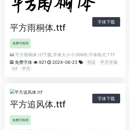
字体下载
平方雨桐体.ttf
免费可商用
平方雨桐体.ttf下载,字体大小:5.06MB,字体格式:
TTF
免费字体
921
2024-06-23
书法
平方字体
ttf
平方
字体下载
平方追风体.ttf
免费可商用