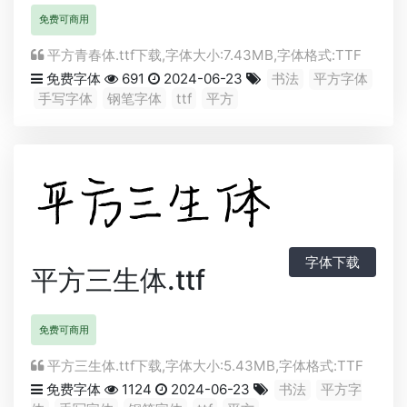
免费可商用
平方青春体.ttf下载,字体大小:7.43MB,字体格式:
TTF
免费字体
691
2024-06-23
书法
平方字体
手写字体
钢笔字体
ttf
平方
字体下载
平方三生体.ttf
免费可商用
平方三生体.ttf下载,字体大小:5.43MB,字体格式:
TTF
免费字体
1124
2024-06-23
书法
平方字