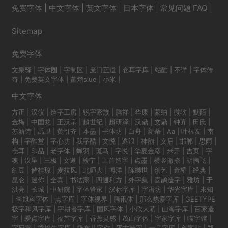
免费字体
|
中文字体
|
英文字体
|
日本字体
|
常见问题 FAQ
|
Sitemap
免费字体
文泉驿
|
字体圈
|
字制区
|
庞门正道
|
仓耳字库
|
站酷
|
不详
|
字体传
奇
|
免费英文字体
|
萧熠siue
|
小米
|
中文字体
方正
|
汉仪
|
造字工房
|
锐字家族
|
腾祥
|
华康
|
蒙纳
|
微软
|
默陌
|
金梅
|
中国龙
|
王汉宗
|
超世纪
|
超研泽
|
汉鼎
|
文鼎
|
钟齐
|
田氏
|
苏新诗
|
禹卫
|
黄引齐
|
本墨
|
书体坊
|
白舟
|
新蒂
|
Aa
|
叶根友
|
南
构
|
字酷堂
|
字心坊
|
我字酷
|
文悦
|
逐浪
|
神韵
|
义启
|
邯郸
|
思雨
|
仓耳
|
印品
|
老字体
|
蝉羽
|
斑马
|
字悦
|
华夏金彦
|
米开
|
吉页
|
字
魂
|
汉呈
|
三极
|
文道
|
段宁
|
上首造字
|
点墨
|
横竖撇捺
|
胡腾飞
|
红豆
|
储桂琼
|
麦拉风
|
北师大
|
博洋
|
陈继世
|
创艺
|
金桥
|
经典
|
昆仑
|
迷你
|
全真
|
书法家
|
四通利方
|
外字集
|
喜鹊造字
|
雅坊
|
于
洪亮
|
长城
|
中研院
|
字体管家
|
汉标字库
|
字语坊
|
华光字库
|
未知
|
李旭科字体
|
点字库
|
字体视界
|
腾讯体
|
那么热爱字库
|
GEETYPE
极字和风字库
|
字耕者字库
|
国风字体
|
小欣大萌
|
山海字库
|
百家造
字
|
爱点字库
|
福芦字库
|
香蕉灵感
|
茂山字体
|
字家字库
|
喵字馆
|
字研室
|
梁培生字库
|
奶布儿字作
|
平方造字
|
一品字库
|
创客贴
|
郑