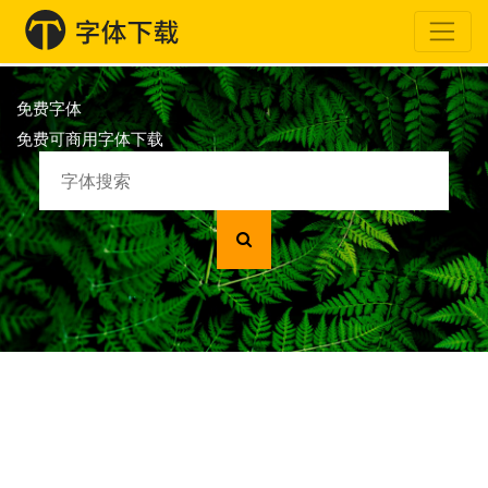
免费字体
免费可商用字体下载