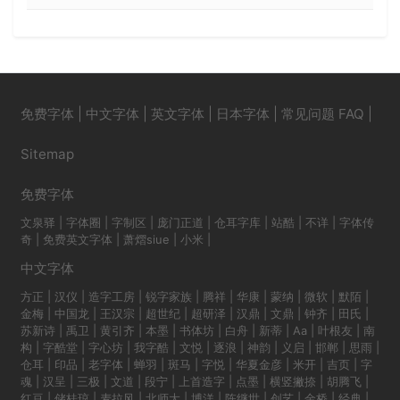
免费字体
|
中文字体
|
英文字体
|
日本字体
|
常见问题 FAQ
|
Sitemap
免费字体
文泉驿
|
字体圈
|
字制区
|
庞门正道
|
仓耳字库
|
站酷
|
不详
|
字体传
奇
|
免费英文字体
|
萧熠siue
|
小米
|
中文字体
方正
|
汉仪
|
造字工房
|
锐字家族
|
腾祥
|
华康
|
蒙纳
|
微软
|
默陌
|
金梅
|
中国龙
|
王汉宗
|
超世纪
|
超研泽
|
汉鼎
|
文鼎
|
钟齐
|
田氏
|
苏新诗
|
禹卫
|
黄引齐
|
本墨
|
书体坊
|
白舟
|
新蒂
|
Aa
|
叶根友
|
南
构
|
字酷堂
|
字心坊
|
我字酷
|
文悦
|
逐浪
|
神韵
|
义启
|
邯郸
|
思雨
|
仓耳
|
印品
|
老字体
|
蝉羽
|
斑马
|
字悦
|
华夏金彦
|
米开
|
吉页
|
字
魂
|
汉呈
|
三极
|
文道
|
段宁
|
上首造字
|
点墨
|
横竖撇捺
|
胡腾飞
|
红豆
|
储桂琼
|
麦拉风
|
北师大
|
博洋
|
陈继世
|
创艺
|
金桥
|
经典
|