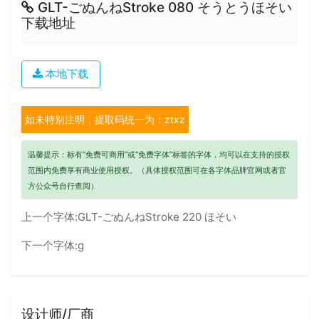
GLT-ごぬんねStroke 080 そうとうほそい
下载地址
本地下载
如未特别注明，提取码统一为：ztxz
温馨提示：标有“免费可商用”或“免费字体”标签的字体，均可以在支持的授权
范围内免费享有商业使用授权。（具体授权范围可在各字体品牌官网或者官
方公众号自行查阅）
上一个字体:
GLT-ごぬんねStroke 220 ほそい
下一个字体:
g
设计师/厂商