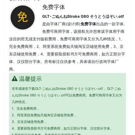
免费字体
GLT-ごぬんねStroke 080 そうとうほそい.otf
是由字体厂商(设计师)
免费字体
出品的一款字体.
免费可商用字体，该授权允许您将该字体用于商
业目的而无须支付版权费用，免费可商用字体又分为几种情况，1、
完全免费商用，2、阿里系统免费如天猫淘宝店铺使用免费，3、京
东店铺使用免费，4、需要获取授权书方可免费商用，如方正部分字
体、汉仪部分字体。所有标注仅供参考，具体请自行咨询字体厂
商。
温馨提示
非常感谢您下载GLT-ごぬんねStroke 080 そうとうほそい.otf， GLT-ごぬ
んねStroke 080 そうとうほそい.otf可以免费商用。免费可商用字体又分为
几种情况，
1、完全免费商用，
2、阿里系统免费如天猫淘宝店铺使用免费，
3、京东店铺使用免费，
4、需要获取授权书方可免费商用，如方正部分字体、汉仪部分字体。
* 所有标注仅供参考，具体请自行咨询字体厂商。