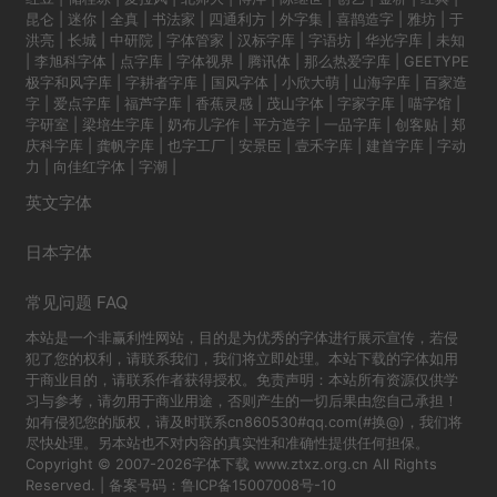
昆仑
|
迷你
|
全真
|
书法家
|
四通利方
|
外字集
|
喜鹊造字
|
雅坊
|
于
洪亮
|
长城
|
中研院
|
字体管家
|
汉标字库
|
字语坊
|
华光字库
|
未知
|
李旭科字体
|
点字库
|
字体视界
|
腾讯体
|
那么热爱字库
|
GEETYPE
极字和风字库
|
字耕者字库
|
国风字体
|
小欣大萌
|
山海字库
|
百家造
字
|
爱点字库
|
福芦字库
|
香蕉灵感
|
茂山字体
|
字家字库
|
喵字馆
|
字研室
|
梁培生字库
|
奶布儿字作
|
平方造字
|
一品字库
|
创客贴
|
郑
庆科字库
|
龚帆字库
|
也字工厂
|
安景臣
|
壹禾字库
|
建首字库
|
字动
力
|
向佳红字体
|
字潮
|
英文字体
日本字体
常见问题 FAQ
本站是一个非赢利性网站，目的是为优秀的字体进行展示宣传，若侵
犯了您的权利，请联系我们，我们将立即处理。本站下载的字体如用
于商业目的，请联系作者获得授权。免责声明：本站所有资源仅供学
习与参考，请勿用于商业用途，否则产生的一切后果由您自己承担！
如有侵犯您的版权，请及时联系cn860530#qq.com(#换@)，我们将
尽快处理。另本站也不对内容的真实性和准确性提供任何担保。
Copyright © 2007-2026字体下载 www.ztxz.org.cn All Rights
Reserved. | 备案号码：
鲁ICP备15007008号-10