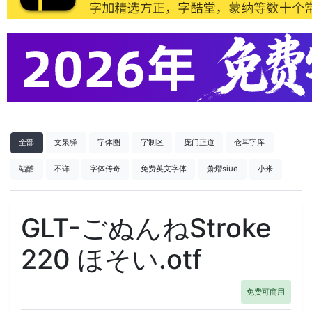
全部
文泉驿
字体圈
字制区
庞门正道
仓耳字库
站酷
不详
字体传奇
免费英文字体
萧熠siue
小米
GLT-ごぬんねStroke
220 ほそい.otf
免费可商用