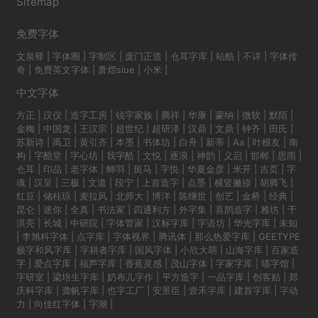
Sitemap
免费字体
文泉驿
|
字体圈
|
字制区
|
庞门正道
|
仓耳字库
|
站酷
|
不详
|
字体传
奇
|
免费英文字体
|
萧熠siue
|
小米
|
中文字体
方正
|
汉仪
|
造字工房
|
锐字家族
|
腾祥
|
华康
|
蒙纳
|
微软
|
默陌
|
金梅
|
中国龙
|
王汉宗
|
超世纪
|
超研泽
|
汉鼎
|
文鼎
|
钟齐
|
田氏
|
苏新诗
|
禹卫
|
黄引齐
|
本墨
|
书体坊
|
白舟
|
新蒂
|
Aa
|
叶根友
|
南
构
|
字酷堂
|
字心坊
|
我字酷
|
文悦
|
逐浪
|
神韵
|
义启
|
邯郸
|
思雨
|
仓耳
|
印品
|
老字体
|
蝉羽
|
斑马
|
字悦
|
华夏金彦
|
米开
|
吉页
|
字
魂
|
汉呈
|
三极
|
文道
|
段宁
|
上首造字
|
点墨
|
横竖撇捺
|
胡腾飞
|
红豆
|
储桂琼
|
麦拉风
|
北师大
|
博洋
|
陈继世
|
创艺
|
金桥
|
经典
|
昆仑
|
迷你
|
全真
|
书法家
|
四通利方
|
外字集
|
喜鹊造字
|
雅坊
|
于
洪亮
|
长城
|
中研院
|
字体管家
|
汉标字库
|
字语坊
|
华光字库
|
未知
|
李旭科字体
|
点字库
|
字体视界
|
腾讯体
|
那么热爱字库
|
GEETYPE
极字和风字库
|
字耕者字库
|
国风字体
|
小欣大萌
|
山海字库
|
百家造
字
|
爱点字库
|
福芦字库
|
香蕉灵感
|
茂山字体
|
字家字库
|
喵字馆
|
字研室
|
梁培生字库
|
奶布儿字作
|
平方造字
|
一品字库
|
创客贴
|
郑
庆科字库
|
龚帆字库
|
也字工厂
|
安景臣
|
壹禾字库
|
建首字库
|
字动
力
|
向佳红字体
|
字潮
|