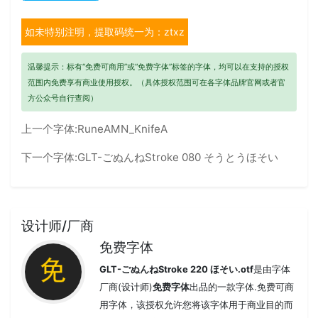
如未特别注明，提取码统一为：ztxz
温馨提示：标有“免费可商用”或“免费字体”标签的字体，均可以在支持的授权
范围内免费享有商业使用授权。（具体授权范围可在各字体品牌官网或者官
方公众号自行查阅）
上一个字体:
RuneAMN_KnifeA
下一个字体:
GLT-ごぬんねStroke 080 そうとうほそい
设计师/厂商
免费字体
GLT-ごぬんねStroke 220 ほそい.otf
是由字体
厂商(设计师)
免费字体
出品的一款字体.免费可商
用字体，该授权允许您将该字体用于商业目的而