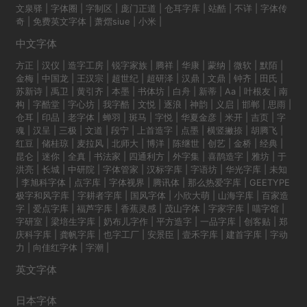
文泉驿
|
字体圈
|
字制区
|
庞门正道
|
仓耳字库
|
站酷
|
不详
|
字体传
奇
|
免费英文字体
|
萧熠siue
|
小米
|
中文字体
方正
|
汉仪
|
造字工房
|
锐字家族
|
腾祥
|
华康
|
蒙纳
|
微软
|
默陌
|
金梅
|
中国龙
|
王汉宗
|
超世纪
|
超研泽
|
汉鼎
|
文鼎
|
钟齐
|
田氏
|
苏新诗
|
禹卫
|
黄引齐
|
本墨
|
书体坊
|
白舟
|
新蒂
|
Aa
|
叶根友
|
南
构
|
字酷堂
|
字心坊
|
我字酷
|
文悦
|
逐浪
|
神韵
|
义启
|
邯郸
|
思雨
|
仓耳
|
印品
|
老字体
|
蝉羽
|
斑马
|
字悦
|
华夏金彦
|
米开
|
吉页
|
字
魂
|
汉呈
|
三极
|
文道
|
段宁
|
上首造字
|
点墨
|
横竖撇捺
|
胡腾飞
|
红豆
|
储桂琼
|
麦拉风
|
北师大
|
博洋
|
陈继世
|
创艺
|
金桥
|
经典
|
昆仑
|
迷你
|
全真
|
书法家
|
四通利方
|
外字集
|
喜鹊造字
|
雅坊
|
于
洪亮
|
长城
|
中研院
|
字体管家
|
汉标字库
|
字语坊
|
华光字库
|
未知
|
李旭科字体
|
点字库
|
字体视界
|
腾讯体
|
那么热爱字库
|
GEETYPE
极字和风字库
|
字耕者字库
|
国风字体
|
小欣大萌
|
山海字库
|
百家造
字
|
爱点字库
|
福芦字库
|
香蕉灵感
|
茂山字体
|
字家字库
|
喵字馆
|
字研室
|
梁培生字库
|
奶布儿字作
|
平方造字
|
一品字库
|
创客贴
|
郑
庆科字库
|
龚帆字库
|
也字工厂
|
安景臣
|
壹禾字库
|
建首字库
|
字动
力
|
向佳红字体
|
字潮
|
英文字体
日本字体