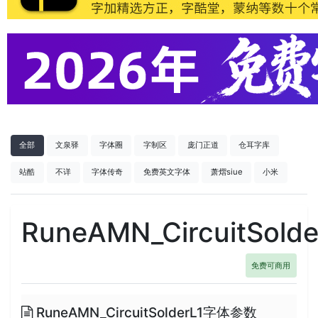
全部
文泉驿
字体圈
字制区
庞门正道
仓耳字库
站酷
不详
字体传奇
免费英文字体
萧熠siue
小米
RuneAMN_CircuitSolder
免费可商用
RuneAMN_CircuitSolderL1字体参数