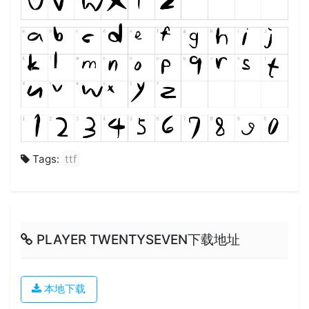
Tags:
ttf
PLAYER TWENTYSEVEN下载地址
本地下载