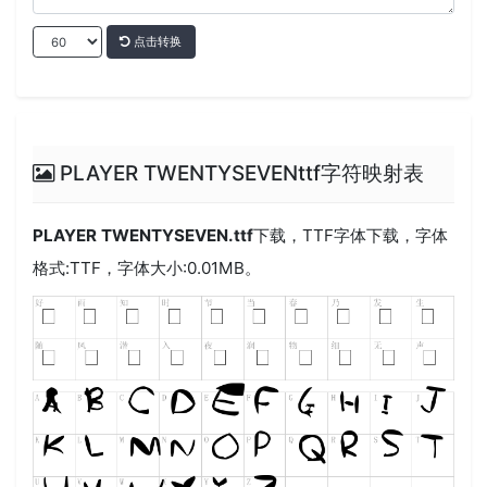
点击转换
PLAYER TWENTYSEVENttf字符映射表
PLAYER TWENTYSEVEN.ttf
下载，
TTF
字体下载，字体
格式:
TTF
，字体大小:0.01MB。