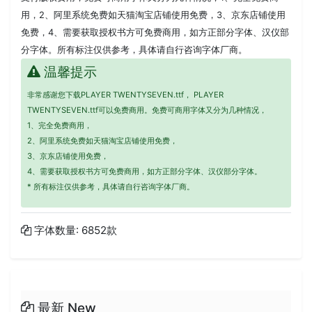
用，2、阿里系统免费如天猫淘宝店铺使用免费，3、京东店铺使用
免费，4、需要获取授权书方可免费商用，如方正部分字体、汉仪部
分字体。所有标注仅供参考，具体请自行咨询字体厂商。
温馨提示
非常感谢您下载PLAYER TWENTYSEVEN.ttf， PLAYER
TWENTYSEVEN.ttf可以免费商用。免费可商用字体又分为几种情况，
1、完全免费商用，
2、阿里系统免费如天猫淘宝店铺使用免费，
3、京东店铺使用免费，
4、需要获取授权书方可免费商用，如方正部分字体、汉仪部分字体。
* 所有标注仅供参考，具体请自行咨询字体厂商。
字体数量: 6852款
最新 New