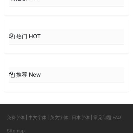
热门 HOT
推荐 New
免费字体
|
中文字体
|
英文字体
|
日本字体
|
常见问题 FAQ
|
Sitemap