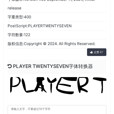
release
字重类型:400
PostScript:PLAYERTWENTYSEVEN
字符数量:122
版权信息:Copyright © 2024. All Rights Reserved.
点赞 67
PLAYER TWENTYSEVEN字体转换器