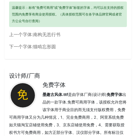
温馨提示：标有“免费可商用”或“免费字体”标签的字体，均可以在支持的授权
范围内免费享有商业使用授权。（具体授权范围可在各字体品牌官网或者官
方公众号自行查阅）
上一个字体:
南构无恙行书
下一个字体:
猫啃忘形圆
设计师/厂商
免费字体
墨趣古风体.ttf
是由字体厂商(设计师)
免费字体
出
品的一款字体.免费可商用字体，该授权允许您将
该字体用于商业目的而无须支付版权费用，免费
可商用字体又分为几种情况，1、完全免费商用，2、阿里系统免费
如天猫淘宝店铺使用免费，3、京东店铺使用免费，4、需要获取授
权书方可免费商用，如方正部分字体、汉仪部分字体。所有标注仅