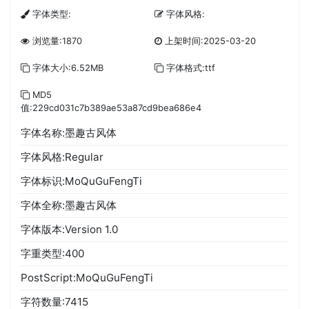
字体类型:
字体风格:
浏览量:1870
上架时间:2025-03-20
字体大小:6.52MB
字体格式:ttf
MD5
值:229cd031c7b389ae53a87cd9bea686e4
字体名称:墨趣古风体
字体风格:Regular
字体标识:MoQuGuFengTi
字体全称:墨趣古风体
字体版本:Version 1.0
字重类型:400
PostScript:MoQuGuFengTi
字符数量:7415