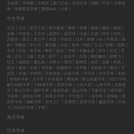
文泉驿
|
字体圈
|
字制区
|
庞门正道
|
仓耳字库
|
站酷
|
不详
|
字体传
奇
|
免费英文字体
|
萧熠siue
|
小米
|
中文字体
方正
|
汉仪
|
造字工房
|
锐字家族
|
腾祥
|
华康
|
蒙纳
|
微软
|
默陌
|
金梅
|
中国龙
|
王汉宗
|
超世纪
|
超研泽
|
汉鼎
|
文鼎
|
钟齐
|
田氏
|
苏新诗
|
禹卫
|
黄引齐
|
本墨
|
书体坊
|
白舟
|
新蒂
|
Aa
|
叶根友
|
南
构
|
字酷堂
|
字心坊
|
我字酷
|
文悦
|
逐浪
|
神韵
|
义启
|
邯郸
|
思雨
|
仓耳
|
印品
|
老字体
|
蝉羽
|
斑马
|
字悦
|
华夏金彦
|
米开
|
吉页
|
字
魂
|
汉呈
|
三极
|
文道
|
段宁
|
上首造字
|
点墨
|
横竖撇捺
|
胡腾飞
|
红豆
|
储桂琼
|
麦拉风
|
北师大
|
博洋
|
陈继世
|
创艺
|
金桥
|
经典
|
昆仑
|
迷你
|
全真
|
书法家
|
四通利方
|
外字集
|
喜鹊造字
|
雅坊
|
于
洪亮
|
长城
|
中研院
|
字体管家
|
汉标字库
|
字语坊
|
华光字库
|
未知
|
李旭科字体
|
点字库
|
字体视界
|
腾讯体
|
那么热爱字库
|
GEETYPE
极字和风字库
|
字耕者字库
|
国风字体
|
小欣大萌
|
山海字库
|
百家造
字
|
爱点字库
|
福芦字库
|
香蕉灵感
|
茂山字体
|
字家字库
|
喵字馆
|
字研室
|
梁培生字库
|
奶布儿字作
|
平方造字
|
一品字库
|
创客贴
|
郑
庆科字库
|
龚帆字库
|
也字工厂
|
安景臣
|
壹禾字库
|
建首字库
|
字动
力
|
向佳红字体
|
字潮
|
英文字体
日本字体