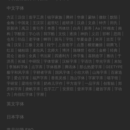
中文字体
方正
|
汉仪
|
造字工房
|
锐字家族
|
腾祥
|
华康
|
蒙纳
|
微软
|
默陌
|
金梅
|
中国龙
|
王汉宗
|
超世纪
|
超研泽
|
汉鼎
|
文鼎
|
钟齐
|
田氏
|
苏新诗
|
禹卫
|
黄引齐
|
本墨
|
书体坊
|
白舟
|
新蒂
|
Aa
|
叶根友
|
南
构
|
字酷堂
|
字心坊
|
我字酷
|
文悦
|
逐浪
|
神韵
|
义启
|
邯郸
|
思雨
|
仓耳
|
印品
|
老字体
|
蝉羽
|
斑马
|
字悦
|
华夏金彦
|
米开
|
吉页
|
字
魂
|
汉呈
|
三极
|
文道
|
段宁
|
上首造字
|
点墨
|
横竖撇捺
|
胡腾飞
|
红豆
|
储桂琼
|
麦拉风
|
北师大
|
博洋
|
陈继世
|
创艺
|
金桥
|
经典
|
昆仑
|
迷你
|
全真
|
书法家
|
四通利方
|
外字集
|
喜鹊造字
|
雅坊
|
于
洪亮
|
长城
|
中研院
|
字体管家
|
汉标字库
|
字语坊
|
华光字库
|
未知
|
李旭科字体
|
点字库
|
字体视界
|
腾讯体
|
那么热爱字库
|
GEETYPE
极字和风字库
|
字耕者字库
|
国风字体
|
小欣大萌
|
山海字库
|
百家造
字
|
爱点字库
|
福芦字库
|
香蕉灵感
|
茂山字体
|
字家字库
|
喵字馆
|
字研室
|
梁培生字库
|
奶布儿字作
|
平方造字
|
一品字库
|
创客贴
|
郑
庆科字库
|
龚帆字库
|
也字工厂
|
安景臣
|
壹禾字库
|
建首字库
|
字动
力
|
向佳红字体
|
字潮
|
英文字体
日本字体
常见问题 FAQ