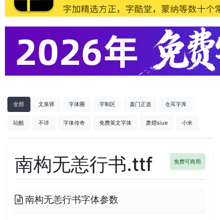
全部
文泉驿
字体圈
字制区
庞门正道
仓耳字库
站酷
不详
字体传奇
免费英文字体
萧熠siue
小米
南构无恙行书.ttf
免费可商用
南构无恙行书字体参数