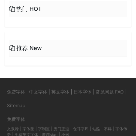
热门 HOT
推荐 New
免费字体
|
中文字体
|
英文字体
|
日本字体
|
常见问题 FAQ
|
Sitemap
免费字体
文泉驿
|
字体圈
|
字制区
|
庞门正道
|
仓耳字库
|
站酷
|
不详
|
字体传
奇
|
免费英文字体
|
萧熠siue
|
小米
|