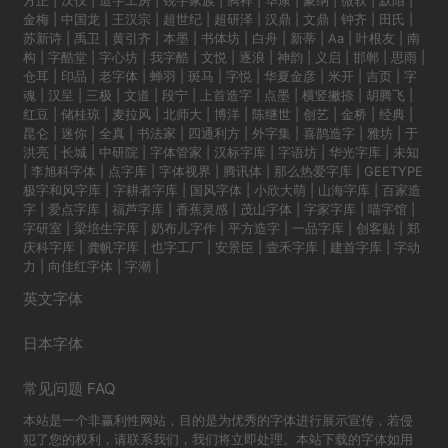
金梅
|
中国龙
|
王汉宗
|
超世纪
|
超研泽
|
汉鼎
|
文鼎
|
钟齐
|
田氏
|
苏新诗
|
禹卫
|
黄引齐
|
本墨
|
书体坊
|
白舟
|
新蒂
|
Aa
|
叶根友
|
南
构
|
字酷堂
|
字心坊
|
我字酷
|
文悦
|
逐浪
|
神韵
|
义启
|
邯郸
|
思雨
|
仓耳
|
印品
|
老字体
|
蝉羽
|
斑马
|
字悦
|
华夏金彦
|
米开
|
吉页
|
字
魂
|
汉呈
|
三极
|
文道
|
段宁
|
上首造字
|
点墨
|
横竖撇捺
|
胡腾飞
|
红豆
|
储桂琼
|
麦拉风
|
北师大
|
博洋
|
陈继世
|
创艺
|
金桥
|
经典
|
昆仑
|
迷你
|
全真
|
书法家
|
四通利方
|
外字集
|
喜鹊造字
|
雅坊
|
于
洪亮
|
长城
|
中研院
|
字体管家
|
汉标字库
|
字语坊
|
华光字库
|
未知
|
李旭科字体
|
点字库
|
字体视界
|
腾讯体
|
那么热爱字库
|
GEETYPE
极字和风字库
|
字耕者字库
|
国风字体
|
小欣大萌
|
山海字库
|
百家造
字
|
爱点字库
|
福芦字库
|
香蕉灵感
|
茂山字体
|
字家字库
|
喵字馆
|
字研室
|
梁培生字库
|
奶布儿字作
|
平方造字
|
一品字库
|
创客贴
|
郑
庆科字库
|
龚帆字库
|
也字工厂
|
安景臣
|
壹禾字库
|
建首字库
|
字动
力
|
向佳红字体
|
字潮
|
英文字体
日本字体
常见问题 FAQ
本站是一个非赢利性网站，目的是为优秀的字体进行展示宣传，若侵
犯了您的权利，请联系我们，我们将立即处理。本站下载的字体如用