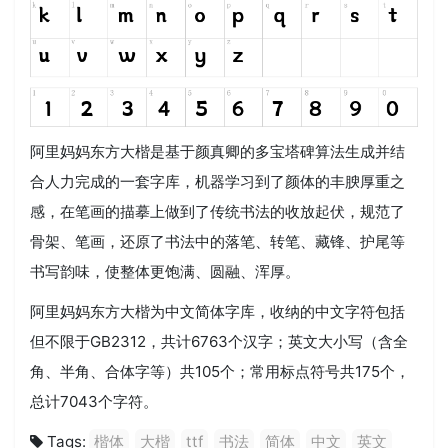
阿里妈妈东方大楷是基于颜真卿的多宝塔碑算法生成并结
合人力完成的一套字库，机器学习到了颜体的丰腴厚重之
感，在笔画的描摹上做到了传统书法的收放起伏，规范了
骨架、笔画，还原了书法中的落笔、转笔、藏锋、护尾等
书写韵味，使整体更饱满、圆融、浑厚。
阿里妈妈东方大楷为中文简体字库，收纳的中文字符包括
但不限于GB2312，共计6763个汉字；英文大小写（含全
角、半角、合体字等）共105个；常用标点符号共175个，
总计7043个字符。
Tags:
楷体
大楷
ttf
书法
简体
中文
英文