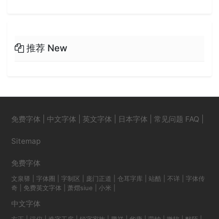
推荐 New
免费字体
|
中文字体
|
英文字体
|
日本字体
|
常见问题 FAQ
|
Sitemap
免费字体
文泉驿
|
字体圈
|
字制区
|
庞门正道
|
仓耳字库
|
站酷
|
不详
|
字体传
奇
|
免费英文字体
|
萧熠siue
|
小米
|
中文字体
方正
|
汉仪
|
造字工房
|
锐字家族
|
腾祥
|
华康
|
蒙纳
|
微软
|
默陌
|