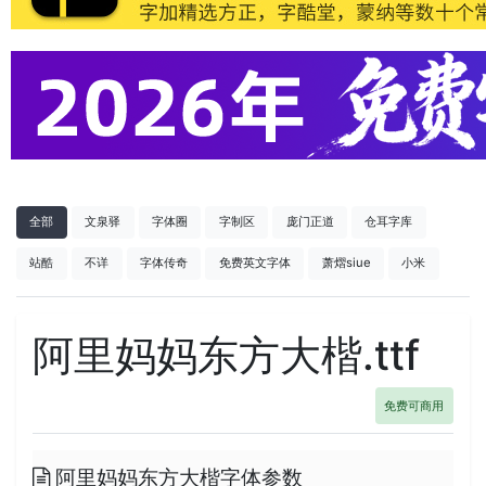
全部
文泉驿
字体圈
字制区
庞门正道
仓耳字库
站酷
不详
字体传奇
免费英文字体
萧熠siue
小米
阿里妈妈东方大楷.ttf
免费可商用
阿里妈妈东方大楷字体参数