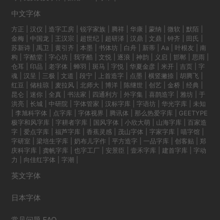
中文字体
方正
|
汉仪
|
造字工房
|
锐字家族
|
腾祥
|
华康
|
蒙纳
|
微软
|
默陌
|
金梅
|
中国龙
|
王汉宗
|
超世纪
|
超研泽
|
汉鼎
|
文鼎
|
钟齐
|
田氏
|
苏新诗
|
禹卫
|
黄引齐
|
本墨
|
书体坊
|
白舟
|
新蒂
|
Aa
|
叶根友
|
南
构
|
字酷堂
|
字心坊
|
我字酷
|
文悦
|
逐浪
|
神韵
|
义启
|
邯郸
|
思雨
|
仓耳
|
印品
|
老字体
|
蝉羽
|
斑马
|
字悦
|
华夏金彦
|
米开
|
吉页
|
字
魂
|
汉呈
|
三极
|
文道
|
段宁
|
上首造字
|
点墨
|
横竖撇捺
|
胡腾飞
|
红豆
|
储桂琼
|
麦拉风
|
北师大
|
博洋
|
陈继世
|
创艺
|
金桥
|
经典
|
昆仑
|
迷你
|
全真
|
书法家
|
四通利方
|
外字集
|
喜鹊造字
|
雅坊
|
于
洪亮
|
长城
|
中研院
|
字体管家
|
汉标字库
|
字语坊
|
华光字库
|
未知
|
李旭科字体
|
点字库
|
字体视界
|
腾讯体
|
那么热爱字库
|
GEETYPE
极字和风字库
|
字耕者字库
|
国风字体
|
小欣大萌
|
山海字库
|
百家造
字
|
爱点字库
|
福芦字库
|
香蕉灵感
|
茂山字体
|
字家字库
|
喵字馆
|
字研室
|
梁培生字库
|
奶布儿字作
|
平方造字
|
一品字库
|
创客贴
|
郑
庆科字库
|
龚帆字库
|
也字工厂
|
安景臣
|
壹禾字库
|
建首字库
|
字动
力
|
向佳红字体
|
字潮
|
英文字体
日本字体
常见问题 FAQ