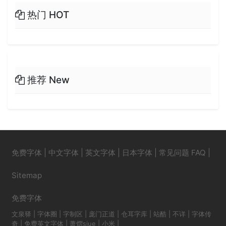
热门 HOT
推荐 New
免费字体
|
中文字体
|
英文字体
|
日本字体
|
常见问题 FAQ
|
Sitemap
免费字体
文泉驿
|
字体圈
|
字制区
|
庞门正道
|
仓耳字库
|
站酷
|
不详
|
字体传
奇
|
免费英文字体
|
萧熠siue
|
小米
|