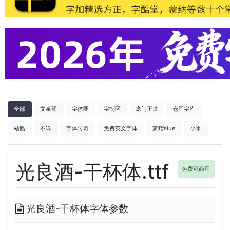
全部
文泉驿
字体圈
字制区
庞门正道
仓耳字库
站酷
不详
字体传奇
免费英文字体
萧熠siue
小米
光良酒-干杯体.ttf
免费可商用
光良酒-干杯体字体参数