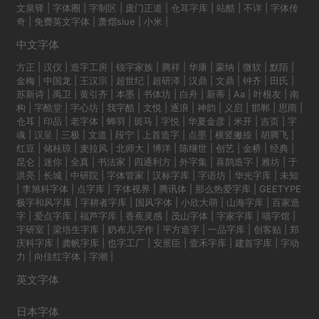
文泉驿
|
字体圈
|
字制区
|
庞门正道
|
仓耳字库
|
站酷
|
不详
|
字体传
奇
|
免费英文字体
|
萧熠siue
|
小米
|
中文字体
方正
|
汉仪
|
造字工房
|
锐字家族
|
腾祥
|
华康
|
蒙纳
|
微软
|
默陌
|
金梅
|
中国龙
|
王汉宗
|
超世纪
|
超研泽
|
汉鼎
|
文鼎
|
钟齐
|
田氏
|
苏新诗
|
禹卫
|
黄引齐
|
本墨
|
书体坊
|
白舟
|
新蒂
|
Aa
|
叶根友
|
南
构
|
字酷堂
|
字心坊
|
我字酷
|
文悦
|
逐浪
|
神韵
|
义启
|
邯郸
|
思雨
|
仓耳
|
印品
|
老字体
|
蝉羽
|
斑马
|
字悦
|
华夏金彦
|
米开
|
吉页
|
字
魂
|
汉呈
|
三极
|
文道
|
段宁
|
上首造字
|
点墨
|
横竖撇捺
|
胡腾飞
|
红豆
|
储桂琼
|
麦拉风
|
北师大
|
博洋
|
陈继世
|
创艺
|
金桥
|
经典
|
昆仑
|
迷你
|
全真
|
书法家
|
四通利方
|
外字集
|
喜鹊造字
|
雅坊
|
于
洪亮
|
长城
|
中研院
|
字体管家
|
汉标字库
|
字语坊
|
华光字库
|
未知
|
李旭科字体
|
点字库
|
字体视界
|
腾讯体
|
那么热爱字库
|
GEETYPE
极字和风字库
|
字耕者字库
|
国风字体
|
小欣大萌
|
山海字库
|
百家造
字
|
爱点字库
|
福芦字库
|
香蕉灵感
|
茂山字体
|
字家字库
|
喵字馆
|
字研室
|
梁培生字库
|
奶布儿字作
|
平方造字
|
一品字库
|
创客贴
|
郑
庆科字库
|
龚帆字库
|
也字工厂
|
安景臣
|
壹禾字库
|
建首字库
|
字动
力
|
向佳红字体
|
字潮
|
英文字体
日本字体