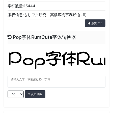
字符数量:15444
版权信息:もじワク研究 - 高橋広樹事務所 (p-ii)
点赞 326
Pop字体RumCute字体转换器
点击转换