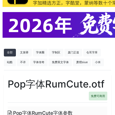
全部
文泉驿
字体圈
字制区
庞门正道
仓耳字库
站酷
不详
字体传奇
免费英文字体
萧熠siue
小米
Pop字体RumCute.otf
免费可商用
Pop字体RumCute字体参数