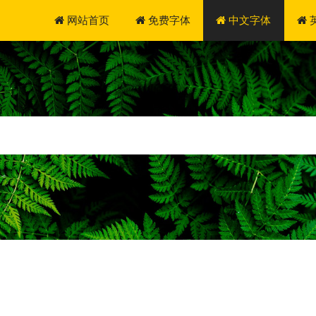
网站首页
免费字体
中文字体