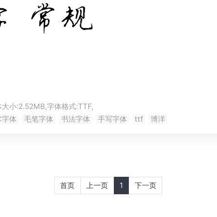
大小:2.52MB,字体格式:
TTF
,
术字体
毛笔字体
书法字体
手写字体
ttf
博洋
首页
上一页
1
下一页