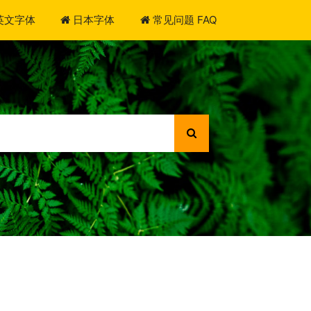
英文字体
日本字体
常见问题 FAQ