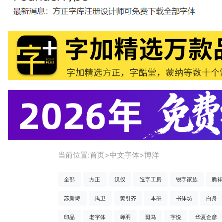
当前位置:
首页
>
中文字体
>
博洋
全部
方正
汉仪
造字工房
锐字家族
腾
苏新诗
禹卫
黄引齐
本墨
书体坊
白舟
印品
老字体
蝉羽
斑马
字悦
华夏金彦