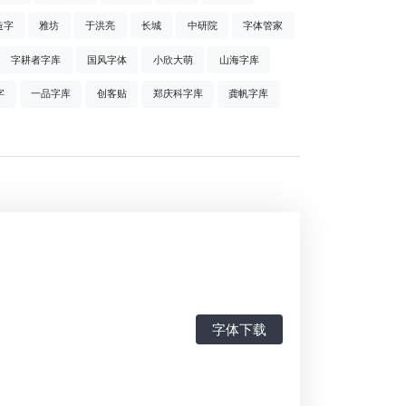
造字
雅坊
于洪亮
长城
中研院
字体管家
字耕者字库
国风字体
小欣大萌
山海字库
字
一品字库
创客贴
郑庆科字库
龚帆字库
字体下载