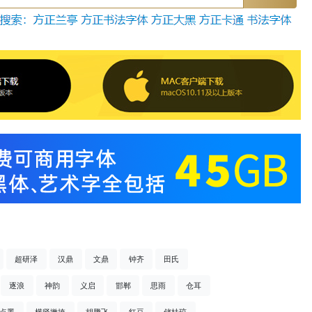
超研泽
汉鼎
文鼎
钟齐
田氏
逐浪
神韵
义启
邯郸
思雨
仓耳
点墨
横竖撇捺
胡腾飞
红豆
储桂琼