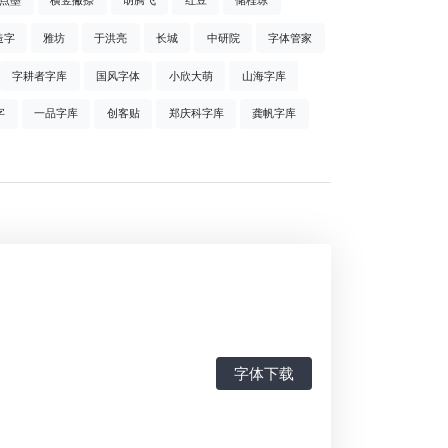
造字
雅坊
于洪亮
长城
中研院
字体管家
字耕者字库
国风字体
小欣大萌
山海字库
字
一品字库
创客贴
郑庆科字库
龚帆字库
字体下载