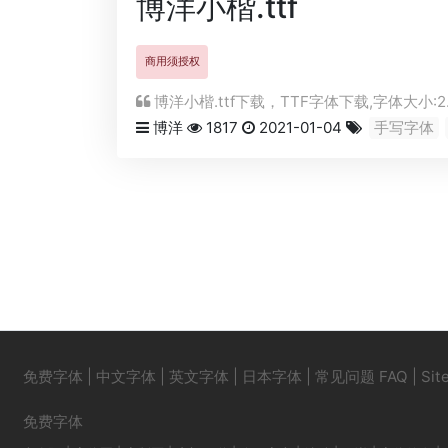
博洋小楷.ttf
商用须授权
博洋小楷.ttf下载，
TTF
字体下载,字体大小:2.
博洋
1817
2021-01-04
手写字体
免费字体
|
中文字体
|
英文字体
|
日本字体
|
常见问题 FAQ
|
Sit
免费字体