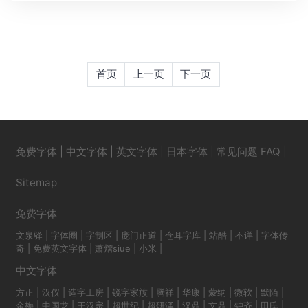
首页
上一页
下一页
免费字体
|
中文字体
|
英文字体
|
日本字体
|
常见问题 FAQ
|
Sitemap
免费字体
文泉驿
|
字体圈
|
字制区
|
庞门正道
|
仓耳字库
|
站酷
|
不详
|
字体传
奇
|
免费英文字体
|
萧熠siue
|
小米
|
中文字体
方正
|
汉仪
|
造字工房
|
锐字家族
|
腾祥
|
华康
|
蒙纳
|
微软
|
默陌
|
金梅
|
中国龙
|
王汉宗
|
超世纪
|
超研泽
|
汉鼎
|
文鼎
|
钟齐
|
田氏
|