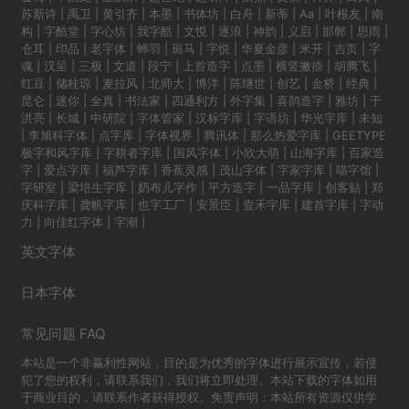
苏新诗
|
禹卫
|
黄引齐
|
本墨
|
书体坊
|
白舟
|
新蒂
|
Aa
|
叶根友
|
南
构
|
字酷堂
|
字心坊
|
我字酷
|
文悦
|
逐浪
|
神韵
|
义启
|
邯郸
|
思雨
|
仓耳
|
印品
|
老字体
|
蝉羽
|
斑马
|
字悦
|
华夏金彦
|
米开
|
吉页
|
字
魂
|
汉呈
|
三极
|
文道
|
段宁
|
上首造字
|
点墨
|
横竖撇捺
|
胡腾飞
|
红豆
|
储桂琼
|
麦拉风
|
北师大
|
博洋
|
陈继世
|
创艺
|
金桥
|
经典
|
昆仑
|
迷你
|
全真
|
书法家
|
四通利方
|
外字集
|
喜鹊造字
|
雅坊
|
于
洪亮
|
长城
|
中研院
|
字体管家
|
汉标字库
|
字语坊
|
华光字库
|
未知
|
李旭科字体
|
点字库
|
字体视界
|
腾讯体
|
那么热爱字库
|
GEETYPE
极字和风字库
|
字耕者字库
|
国风字体
|
小欣大萌
|
山海字库
|
百家造
字
|
爱点字库
|
福芦字库
|
香蕉灵感
|
茂山字体
|
字家字库
|
喵字馆
|
字研室
|
梁培生字库
|
奶布儿字作
|
平方造字
|
一品字库
|
创客贴
|
郑
庆科字库
|
龚帆字库
|
也字工厂
|
安景臣
|
壹禾字库
|
建首字库
|
字动
力
|
向佳红字体
|
字潮
|
英文字体
日本字体
常见问题 FAQ
本站是一个非赢利性网站，目的是为优秀的字体进行展示宣传，若侵
犯了您的权利，请联系我们，我们将立即处理。本站下载的字体如用
于商业目的，请联系作者获得授权。免责声明：本站所有资源仅供学