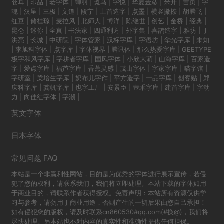
仓耳
|
印品
|
老字体
|
蝉羽
|
斑马
|
字悦
|
华夏金彦
|
米开
|
吉页
|
字
魂
|
汉呈
|
三极
|
文道
|
段宁
|
上首造字
|
点墨
|
横竖撇捺
|
胡腾飞
|
红豆
|
储桂琼
|
麦拉风
|
北师大
|
博洋
|
陈继世
|
创艺
|
金桥
|
经典
|
昆仑
|
迷你
|
全真
|
书法家
|
四通利方
|
外字集
|
喜鹊造字
|
雅坊
|
于
洪亮
|
长城
|
中研院
|
字体管家
|
汉标字库
|
字语坊
|
华光字库
|
未知
|
李旭科字体
|
点字库
|
字体视界
|
腾讯体
|
那么热爱字库
|
GEETYPE
极字和风字库
|
字耕者字库
|
国风字体
|
小欣大萌
|
山海字库
|
百家造
字
|
爱点字库
|
福芦字库
|
香蕉灵感
|
茂山字体
|
字家字库
|
喵字馆
|
字研室
|
梁培生字库
|
奶布儿字作
|
平方造字
|
一品字库
|
创客贴
|
郑
庆科字库
|
龚帆字库
|
也字工厂
|
安景臣
|
壹禾字库
|
建首字库
|
字动
力
|
向佳红字体
|
字潮
|
英文字体
日本字体
常见问题 FAQ
本站是一个非赢利性网站，目的是为优秀的字体进行展示宣传，若侵
犯了您的权利，请联系我们，我们将立即处理。本站下载的字体如用
于商业目的，请联系作者获得授权。免责声明：本站所有资源仅供学
习与参考，请勿用于商业用途，否则产生的一切后果由您自己承担！
如有侵犯您的版权，请及时联系cn860530#qq.com(#换@)，我们将
尽快处理。另本站也不对内容的真实性和准确性提供任何担保。