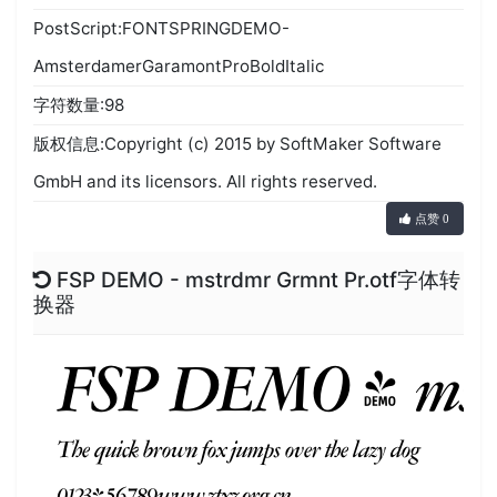
PostScript:FONTSPRINGDEMO-
AmsterdamerGaramontProBoldItalic
字符数量:98
版权信息:Copyright (c) 2015 by SoftMaker Software
GmbH and its licensors. All rights reserved.
点赞 0
FSP DEMO - mstrdmr Grmnt Pr.otf字体转
换器