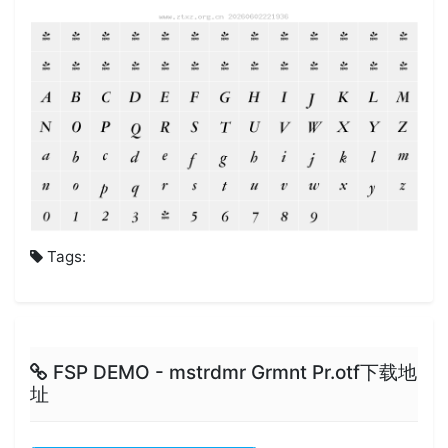
Tags:
FSP DEMO - mstrdmr Grmnt Pr.otf下载地
址