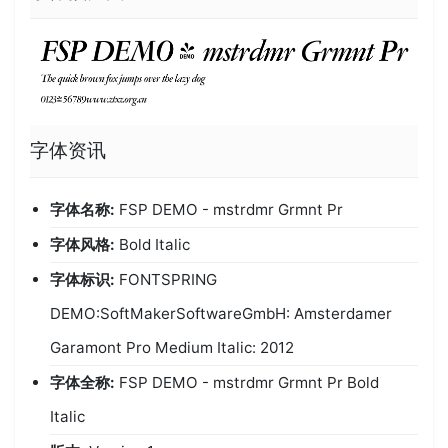
字体资讯
字体名称:
FSP DEMO - mstrdmr Grmnt Pr
字体风格:
Bold Italic
字体标识:
FONTSPRING
DEMO:SoftMakerSoftwareGmbH: Amsterdamer
Garamont Pro Medium Italic: 2012
字体全称:
FSP DEMO - mstrdmr Grmnt Pr Bold
Italic