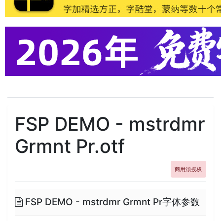
FSP DEMO - mstrdmr
Grmnt Pr.otf
商用须授权
FSP DEMO - mstrdmr Grmnt Pr字体参数