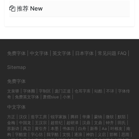
推荐 New
免费字体
|
中文字体
|
英文字体
|
日本字体
|
常见问题 FAQ
|
Sitemap
免费字体
文泉驿
|
字体圈
|
字制区
|
庞门正道
|
仓耳字库
|
站酷
|
不详
|
字体传
奇
|
免费英文字体
|
萧熠siue
|
小米
|
中文字体
方正
|
汉仪
|
造字工房
|
锐字家族
|
腾祥
|
华康
|
蒙纳
|
微软
|
默陌
|
金梅
|
中国龙
|
王汉宗
|
超世纪
|
超研泽
|
汉鼎
|
文鼎
|
钟齐
|
田氏
|
苏新诗
|
禹卫
|
黄引齐
|
本墨
|
书体坊
|
白舟
|
新蒂
|
Aa
|
叶根友
|
南
构
|
字酷堂
|
字心坊
|
我字酷
|
文悦
|
逐浪
|
神韵
|
义启
|
邯郸
|
思雨
|