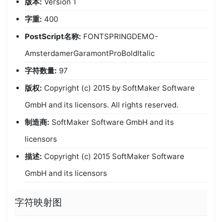
版本:
Version 1
字重:
400
PostScript名称:
FONTSPRINGDEMO-
AmsterdamerGaramontProBoldItalic
字符数量:
97
版权:
Copyright (c) 2015 by SoftMaker Software
GmbH and its licensors. All rights reserved.
制造商:
SoftMaker Software GmbH and its
licensors
描述:
Copyright (c) 2015 SoftMaker Software
GmbH and its licensors
字符映射图