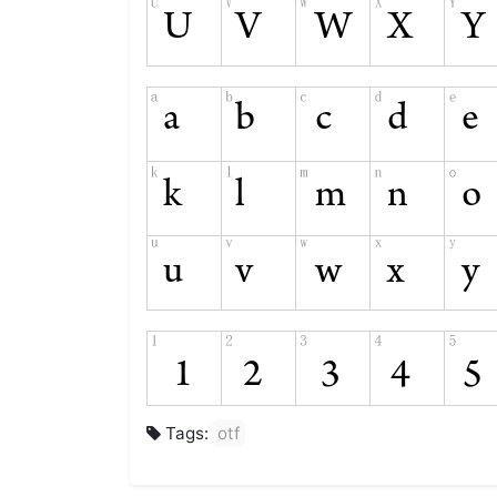
Tags:
otf