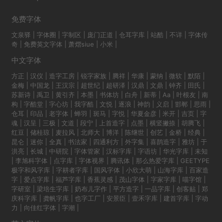
免费字体
文泉驿
|
字体圈
|
字制区
|
庞门正道
|
仓耳字库
|
站酷
|
不详
|
字体传
奇
|
免费英文字体
|
萧熠siue
|
小米
|
中文字体
方正
|
汉仪
|
造字工房
|
锐字家族
|
腾祥
|
华康
|
蒙纳
|
微软
|
默陌
|
金梅
|
中国龙
|
王汉宗
|
超世纪
|
超研泽
|
汉鼎
|
文鼎
|
钟齐
|
田氏
|
苏新诗
|
禹卫
|
黄引齐
|
本墨
|
书体坊
|
白舟
|
新蒂
|
Aa
|
叶根友
|
南
构
|
字酷堂
|
字心坊
|
我字酷
|
文悦
|
逐浪
|
神韵
|
义启
|
邯郸
|
思雨
|
仓耳
|
印品
|
老字体
|
蝉羽
|
斑马
|
字悦
|
华夏金彦
|
米开
|
吉页
|
字
魂
|
汉呈
|
三极
|
文道
|
段宁
|
上首造字
|
点墨
|
横竖撇捺
|
胡腾飞
|
红豆
|
储桂琼
|
麦拉风
|
北师大
|
博洋
|
陈继世
|
创艺
|
金桥
|
经典
|
昆仑
|
迷你
|
全真
|
书法家
|
四通利方
|
外字集
|
喜鹊造字
|
雅坊
|
于
洪亮
|
长城
|
中研院
|
字体管家
|
汉标字库
|
字语坊
|
华光字库
|
未知
|
李旭科字体
|
点字库
|
字体视界
|
腾讯体
|
那么热爱字库
|
GEETYPE
极字和风字库
|
字耕者字库
|
国风字体
|
小欣大萌
|
山海字库
|
百家造
字
|
爱点字库
|
福芦字库
|
香蕉灵感
|
茂山字体
|
字家字库
|
喵字馆
|
字研室
|
梁培生字库
|
奶布儿字作
|
平方造字
|
一品字库
|
创客贴
|
郑
庆科字库
|
龚帆字库
|
也字工厂
|
安景臣
|
壹禾字库
|
建首字库
|
字动
力
|
向佳红字体
|
字潮
|