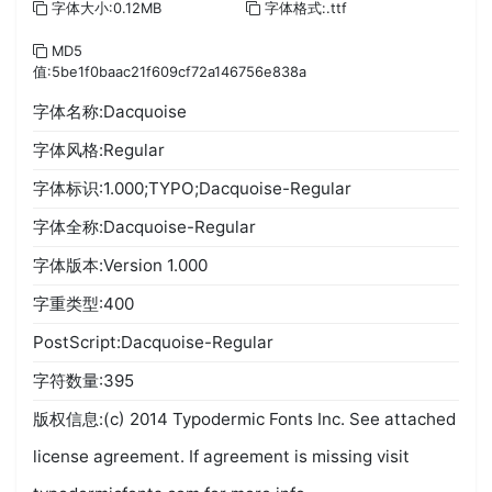
字体大小:0.12MB
字体格式:.ttf
MD5
值:5be1f0baac21f609cf72a146756e838a
字体名称:Dacquoise
字体风格:Regular
字体标识:1.000;TYPO;Dacquoise-Regular
字体全称:Dacquoise-Regular
字体版本:Version 1.000
字重类型:400
PostScript:Dacquoise-Regular
字符数量:395
版权信息:(c) 2014 Typodermic Fonts Inc. See attached
license agreement. If agreement is missing visit