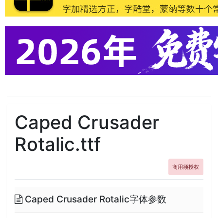
Caped Crusader
Rotalic.ttf
商用须授权
Caped Crusader Rotalic字体参数