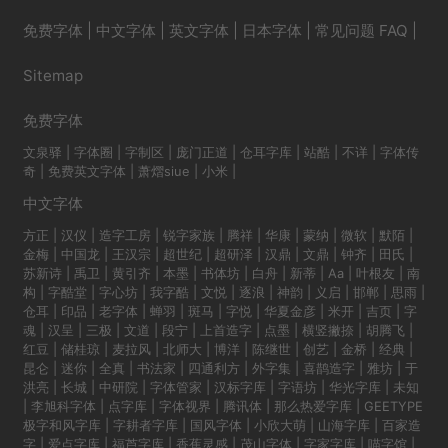
免费字体
|
中文字体
|
英文字体
|
日本字体
|
常见问题 FAQ
|
Sitemap
免费字体
文泉驿
|
字体圈
|
字制区
|
庞门正道
|
仓耳字库
|
站酷
|
不详
|
字体传
奇
|
免费英文字体
|
萧熠siue
|
小米
|
中文字体
方正
|
汉仪
|
造字工房
|
锐字家族
|
腾祥
|
华康
|
蒙纳
|
微软
|
默陌
|
金梅
|
中国龙
|
王汉宗
|
超世纪
|
超研泽
|
汉鼎
|
文鼎
|
钟齐
|
田氏
|
苏新诗
|
禹卫
|
黄引齐
|
本墨
|
书体坊
|
白舟
|
新蒂
|
Aa
|
叶根友
|
南
构
|
字酷堂
|
字心坊
|
我字酷
|
文悦
|
逐浪
|
神韵
|
义启
|
邯郸
|
思雨
|
仓耳
|
印品
|
老字体
|
蝉羽
|
斑马
|
字悦
|
华夏金彦
|
米开
|
吉页
|
字
魂
|
汉呈
|
三极
|
文道
|
段宁
|
上首造字
|
点墨
|
横竖撇捺
|
胡腾飞
|
红豆
|
储桂琼
|
麦拉风
|
北师大
|
博洋
|
陈继世
|
创艺
|
金桥
|
经典
|
昆仑
|
迷你
|
全真
|
书法家
|
四通利方
|
外字集
|
喜鹊造字
|
雅坊
|
于
洪亮
|
长城
|
中研院
|
字体管家
|
汉标字库
|
字语坊
|
华光字库
|
未知
|
李旭科字体
|
点字库
|
字体视界
|
腾讯体
|
那么热爱字库
|
GEETYPE
极字和风字库
|
字耕者字库
|
国风字体
|
小欣大萌
|
山海字库
|
百家造
字
|
爱点字库
|
福芦字库
|
香蕉灵感
|
茂山字体
|
字家字库
|
喵字馆
|