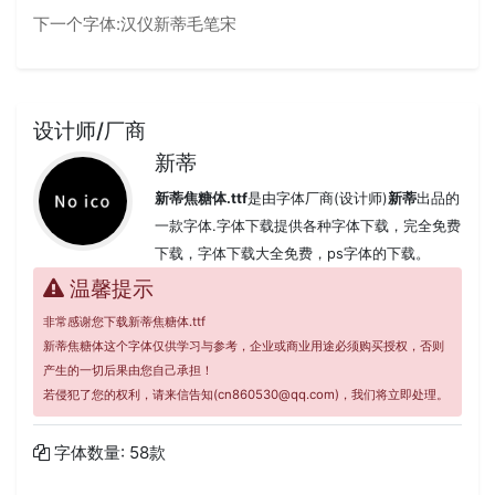
下一个字体:
汉仪新蒂毛笔宋
设计师/厂商
新蒂
新蒂焦糖体.ttf
是由字体厂商(设计师)
新蒂
出品的
一款字体.字体下载提供各种字体下载，完全免费
下载，字体下载大全免费，ps字体的下载。
温馨提示
非常感谢您下载新蒂焦糖体.ttf
新蒂焦糖体这个字体仅供学习与参考，企业或商业用途必须购买授权，否则
产生的一切后果由您自己承担！
若侵犯了您的权利，请来信告知(cn860530@qq.com)，我们将立即处理。
字体数量: 58款