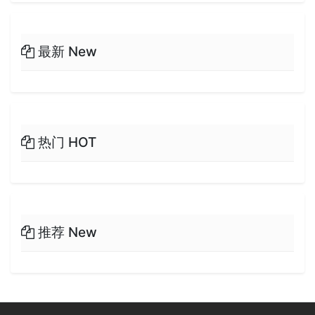
最新 New
热门 HOT
推荐 New