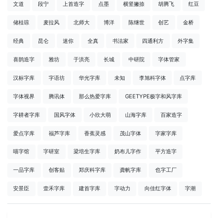
文道
段宁
上首造字
点墨
横竖撇捺
胡腾飞
红豆
储桂琼
麦拉风
北师大
博洋
陈继世
创艺
金桥
经典
昆仑
迷你
全真
书法家
四通利方
外字集
喜鹊造字
雅坊
于洪亮
长城
中研院
字体管家
汉标字库
字语坊
华光字库
未知
李旭科字体
点字库
字体视界
腾讯体
那么热爱字库
GEETYPE极字和风字库
字耕者字库
国风字体
小欣大萌
山海字库
百家造字
爱点字库
福芦字库
香蕉灵感
茂山字体
字家字库
喵字馆
字研室
梁培生字库
奶布儿字作
平方造字
一品字库
创客贴
郑庆科字库
龚帆字库
也字工厂
安景臣
壹禾字库
建首字库
字动力
向佳红字体
字潮