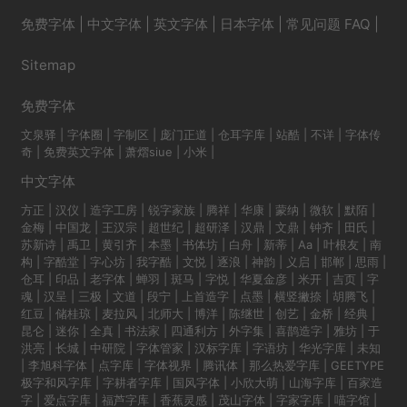
免费字体
|
中文字体
|
英文字体
|
日本字体
|
常见问题 FAQ
|
Sitemap
免费字体
文泉驿
|
字体圈
|
字制区
|
庞门正道
|
仓耳字库
|
站酷
|
不详
|
字体传
奇
|
免费英文字体
|
萧熠siue
|
小米
|
中文字体
方正
|
汉仪
|
造字工房
|
锐字家族
|
腾祥
|
华康
|
蒙纳
|
微软
|
默陌
|
金梅
|
中国龙
|
王汉宗
|
超世纪
|
超研泽
|
汉鼎
|
文鼎
|
钟齐
|
田氏
|
苏新诗
|
禹卫
|
黄引齐
|
本墨
|
书体坊
|
白舟
|
新蒂
|
Aa
|
叶根友
|
南
构
|
字酷堂
|
字心坊
|
我字酷
|
文悦
|
逐浪
|
神韵
|
义启
|
邯郸
|
思雨
|
仓耳
|
印品
|
老字体
|
蝉羽
|
斑马
|
字悦
|
华夏金彦
|
米开
|
吉页
|
字
魂
|
汉呈
|
三极
|
文道
|
段宁
|
上首造字
|
点墨
|
横竖撇捺
|
胡腾飞
|
红豆
|
储桂琼
|
麦拉风
|
北师大
|
博洋
|
陈继世
|
创艺
|
金桥
|
经典
|
昆仑
|
迷你
|
全真
|
书法家
|
四通利方
|
外字集
|
喜鹊造字
|
雅坊
|
于
洪亮
|
长城
|
中研院
|
字体管家
|
汉标字库
|
字语坊
|
华光字库
|
未知
|
李旭科字体
|
点字库
|
字体视界
|
腾讯体
|
那么热爱字库
|
GEETYPE
极字和风字库
|
字耕者字库
|
国风字体
|
小欣大萌
|
山海字库
|
百家造
字
|
爱点字库
|
福芦字库
|
香蕉灵感
|
茂山字体
|
字家字库
|
喵字馆
|