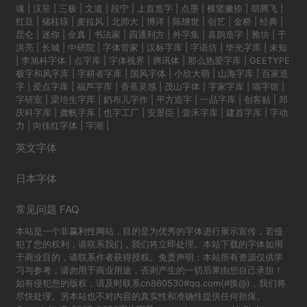
魂
|
汉呈
|
三极
|
文道
|
段宁
|
上首造字
|
点墨
|
横竖撇捺
|
胡腾飞
|
红豆
|
储桂琼
|
麦拉风
|
北师大
|
博洋
|
陈继世
|
创艺
|
金桥
|
经典
|
昆仑
|
迷你
|
全真
|
书法家
|
四通利方
|
外字集
|
喜鹊造字
|
雅坊
|
于
洪亮
|
长城
|
中研院
|
字体管家
|
汉标字库
|
字语坊
|
华光字库
|
未知
|
李旭科字体
|
点字库
|
字体视界
|
腾讯体
|
那么热爱字库
|
GEETYPE
极字和风字库
|
字耕者字库
|
国风字体
|
小欣大萌
|
山海字库
|
百家造
字
|
爱点字库
|
福芦字库
|
香蕉灵感
|
茂山字体
|
字家字库
|
喵字馆
|
字研室
|
梁培生字库
|
奶布儿字作
|
平方造字
|
一品字库
|
创客贴
|
郑
庆科字库
|
龚帆字库
|
也字工厂
|
安景臣
|
壹禾字库
|
建首字库
|
字动
力
|
向佳红字体
|
字潮
|
英文字体
日本字体
常见问题 FAQ
本站是一个非赢利性网站，目的是为优秀的字体进行展示宣传，若侵
犯了您的权利，请联系我们，我们将立即处理。本站下载的字体如用
于商业目的，请联系作者获得授权。免责声明：本站所有资源仅供学
习与参考，请勿用于商业用途，否则产生的一切后果由您自己承担！
如有侵犯您的版权，请及时联系cn860530#qq.com(#换@)，我们将
尽快处理。另本站也不对内容的真实性和准确性提供任何担保。