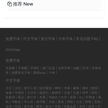
推荐 New
免费字体
|
中文字体
|
英文字体
|
日本字体
|
常见问题 FAQ
|
Sitemap
免费字体
文泉驿
|
字体圈
|
字制区
|
庞门正道
|
仓耳字库
|
站酷
|
不详
|
字体传
奇
|
免费英文字体
|
萧熠siue
|
小米
|
中文字体
方正
|
汉仪
|
造字工房
|
锐字家族
|
腾祥
|
华康
|
蒙纳
|
微软
|
默陌
|
金梅
|
中国龙
|
王汉宗
|
超世纪
|
超研泽
|
汉鼎
|
文鼎
|
钟齐
|
田氏
|
苏新诗
|
禹卫
|
黄引齐
|
本墨
|
书体坊
|
白舟
|
新蒂
|
Aa
|
叶根友
|
南
构
|
字酷堂
|
字心坊
|
我字酷
|
文悦
|
逐浪
|
神韵
|
义启
|
邯郸
|
思雨
|
仓耳
|
印品
|
老字体
|
蝉羽
|
斑马
|
字悦
|
华夏金彦
|
米开
|
吉页
|
字