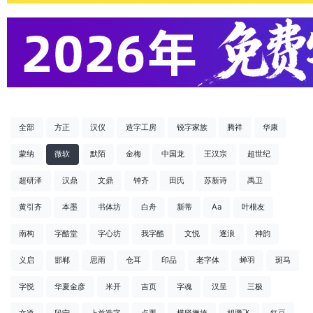
全部
方正
汉仪
造字工房
锐字家族
腾祥
华康
蒙纳
微软
默陌
金梅
中国龙
王汉宗
超世纪
超研泽
汉鼎
文鼎
钟齐
田氏
苏新诗
禹卫
黄引齐
本墨
书体坊
白舟
新蒂
Aa
叶根友
南构
字酷堂
字心坊
我字酷
文悦
逐浪
神韵
义启
邯郸
思雨
仓耳
印品
老字体
蝉羽
斑马
字悦
华夏金彦
米开
吉页
字魂
汉呈
三极