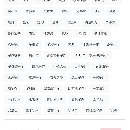
文道
段宁
上首造字
点墨
横竖撇捺
胡腾飞
红豆
储桂琼
麦拉风
北师大
博洋
陈继世
创艺
金桥
经典
昆仑
迷你
全真
书法家
四通利方
外字集
喜鹊造字
雅坊
于洪亮
长城
中研院
字体管家
汉标字库
字语坊
华光字库
未知
李旭科字体
点字库
字体视界
腾讯体
那么热爱字库
GEETYPE极字和风字库
字耕者字库
国风字体
小欣大萌
山海字库
百家造字
爱点字库
福芦字库
香蕉灵感
茂山字体
字家字库
喵字馆
字研室
梁培生字库
奶布儿字作
平方造字
一品字库
创客贴
郑庆科字库
龚帆字库
也字工厂
安景臣
壹禾字库
建首字库
字动力
向佳红字体
字潮