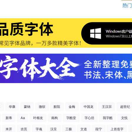
祥
华康
蒙纳
微软
默陌
金梅
中国龙
王汉宗
超世纪
新蒂
Aa
叶根友
南构
字酷堂
字心坊
我字酷
文悦
米开
吉页
字魂
汉呈
三极
文道
段宁
上首造字