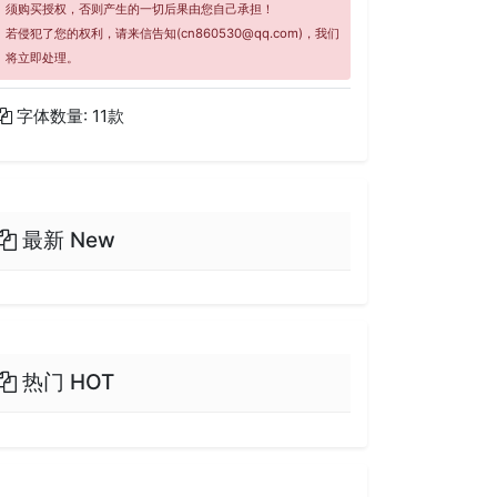
须购买授权，否则产生的一切后果由您自己承担！
若侵犯了您的权利，请来信告知(cn860530@qq.com)，我们
将立即处理。
字体数量: 11款
最新 New
热门 HOT