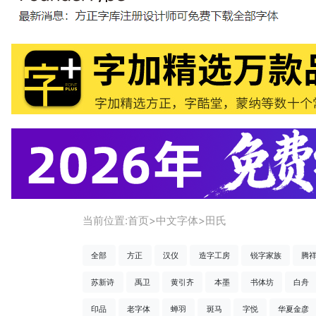
当前位置:
首页
>
中文字体
>
田氏
全部
方正
汉仪
造字工房
锐字家族
腾
苏新诗
禹卫
黄引齐
本墨
书体坊
白舟
印品
老字体
蝉羽
斑马
字悦
华夏金彦