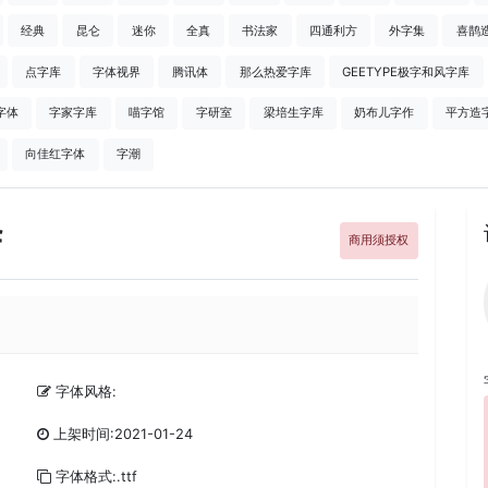
经典
昆仑
迷你
全真
书法家
四通利方
外字集
喜鹊
点字库
字体视界
腾讯体
那么热爱字库
GEETYPE极字和风字库
字体
字家字库
喵字馆
字研室
梁培生字库
奶布儿字作
平方造
向佳红字体
字潮
f
商用须授权
字体风格:
上架时间:2021-01-24
字体格式:.ttf