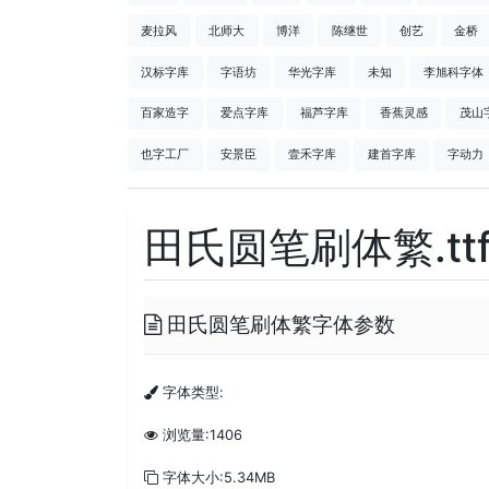
麦拉风
北师大
博洋
陈继世
创艺
金桥
汉标字库
字语坊
华光字库
未知
李旭科字体
百家造字
爱点字库
福芦字库
香蕉灵感
茂山
也字工厂
安景臣
壹禾字库
建首字库
字动力
田氏圆笔刷体繁.tt
田氏圆笔刷体繁字体参数
字体类型:
浏览量:1406
字体大小:5.34MB