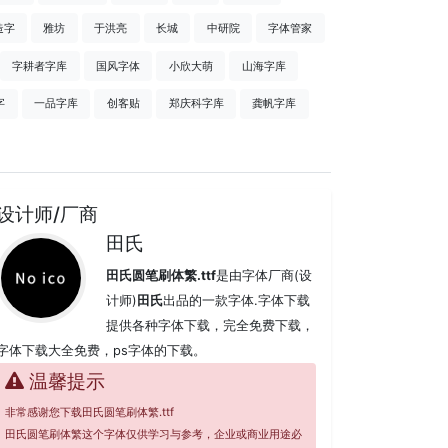
造字
雅坊
于洪亮
长城
中研院
字体管家
字耕者字库
国风字体
小欣大萌
山海字库
字
一品字库
创客贴
郑庆科字库
龚帆字库
设计师/厂商
田氏
田氏圆笔刷体繁.ttf
是由字体厂商(设
计师)
田氏
出品的一款字体.字体下载
提供各种字体下载，完全免费下载，
字体下载大全免费，ps字体的下载。
温馨提示
非常感谢您下载田氏圆笔刷体繁.ttf
田氏圆笔刷体繁这个字体仅供学习与参考，企业或商业用途必