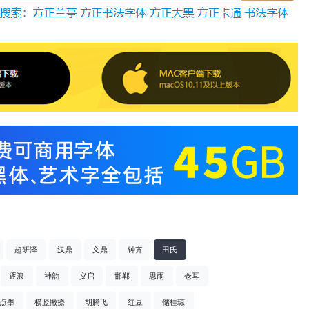
超研泽
汉鼎
文鼎
钟齐
田氏
逐浪
神韵
义启
邯郸
思雨
仓耳
点墨
横竖撇捺
胡腾飞
红豆
储桂琼