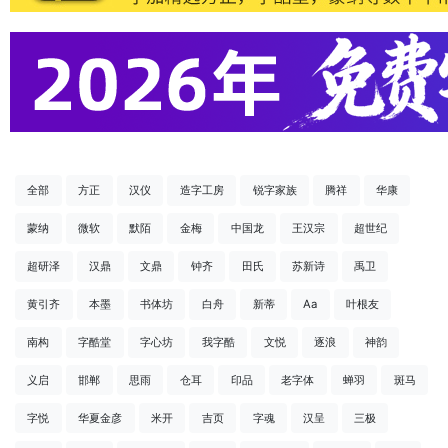
全部
方正
汉仪
造字工房
锐字家族
腾祥
华康
蒙纳
微软
默陌
金梅
中国龙
王汉宗
超世纪
超研泽
汉鼎
文鼎
钟齐
田氏
苏新诗
禹卫
黄引齐
本墨
书体坊
白舟
新蒂
Aa
叶根友
南构
字酷堂
字心坊
我字酷
文悦
逐浪
神韵
义启
邯郸
思雨
仓耳
印品
老字体
蝉羽
斑马
字悦
华夏金彦
米开
吉页
字魂
汉呈
三极