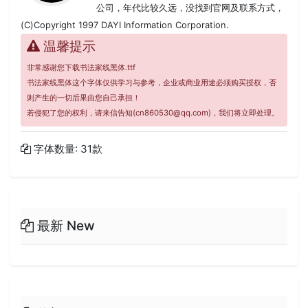
公司，年代比较久远，没找到官网及联系方式，
(C)Copyright 1997 DAYI Information Corporation.
温馨提示
非常感谢您下载书法家线黑体.ttf
书法家线黑体这个字体仅供学习与参考，企业或商业用途必须购买授权，否
则产生的一切后果由您自己承担！
若侵犯了您的权利，请来信告知(cn860530@qq.com)，我们将立即处理。
字体数量: 31款
最新 New