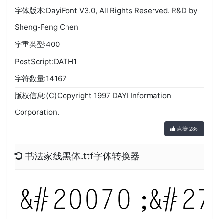
字体版本:DayiFont V3.0, All Rights Reserved. R&D by
Sheng-Feng Chen
字重类型:400
PostScript:DATH1
字符数量:14167
版权信息:(C)Copyright 1997 DAYI Information
Corporation.
点赞 286
书法家线黑体.ttf字体转换器