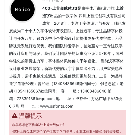
403-上首金线体.ttf
是由字体厂商(设计师)
上首
造字
出品的一款字体.四川上首汇创科技有限公司
成立于2018年，专注于字体设计与开发，现已发
展成为二十余人的字体设计开发团队。上首造字，专注品牌字体设
计与开发八年。致力为中小企业和设计师提供更多优质字体，为品
牌视觉系统打造优势。我们团队钟爱字体，创始至今一直专注汉字
的设计应用与研发。我们设计团队平均从事商业设计5-10年，面对
年轻化的消费主力军，字体整体风格偏向于年轻化。 目前汉字字体
设计事业发展繁荣，新颖优秀的汉字字体层出不穷，用户审美也逐
步提升，需求也越来难满足，这促使我们更加努力。上首，为品牌
造字 客服经理：曾经理（13408486646微信同号） 创意总监：老
胡 (13541165067微信同号） 客 服：13408486646 邮
箱：728391861@qq.com 地 址：成都金牛万达广场甲A33楼
6-7号 网 址：www.ssfonts.com
温馨提示
非常感谢您下载403-上首金线体.ttf
403-上首金线体这个字体仅供学习与参考，企业或商业用途必须购买授权，