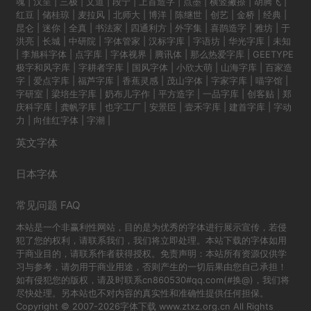
魂
|
汉呈
|
三极
|
文道
|
段宁
|
上首造字
|
点墨
|
横竖撇捺
|
胡腾飞
|
红豆
|
储桂琼
|
麦拉风
|
北师大
|
博洋
|
陈继世
|
创艺
|
金桥
|
经典
|
昆仑
|
迷你
|
全真
|
书法家
|
四通利方
|
外字集
|
喜鹊造字
|
雅坊
|
于
洪亮
|
长城
|
中研院
|
字体管家
|
汉标字库
|
字语坊
|
华光字库
|
未知
|
李旭科字体
|
点字库
|
字体视界
|
腾讯体
|
那么热爱字库
|
GEETYPE
极字和风字库
|
字耕者字库
|
国风字体
|
小欣大萌
|
山海字库
|
百家造
字
|
爱点字库
|
福芦字库
|
香蕉灵感
|
茂山字体
|
字家字库
|
喵字馆
|
字研室
|
梁培生字库
|
奶布儿字作
|
平方造字
|
一品字库
|
创客贴
|
郑
庆科字库
|
龚帆字库
|
也字工厂
|
安景臣
|
壹禾字库
|
建首字库
|
字动
力
|
向佳红字体
|
字潮
|
英文字体
日本字体
常见问题 FAQ
本站是一个非赢利性网站，目的是为优秀的字体进行展示宣传，若侵
犯了您的权利，请联系我们，我们将立即处理。本站下载的字体如用
于商业目的，请联系作者获得授权。免责声明：本站所有资源仅供学
习与参考，请勿用于商业用途，否则产生的一切后果由您自己承担！
如有侵犯您的版权，请及时联系cn860530#qq.com(#换@)，我们将
尽快处理。另本站也不对内容的真实性和准确性提供任何担保。
Copyright © 2007-2026字体下载 www.ztxz.org.cn All Rights