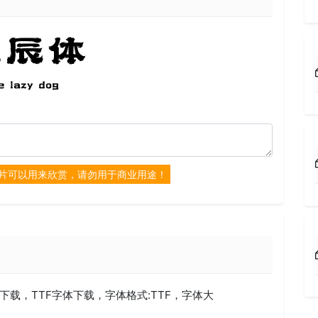
片可以用来欣赏，请勿用于商业用途！
下载，
TTF
字体下载，字体格式:
TTF
，字体大