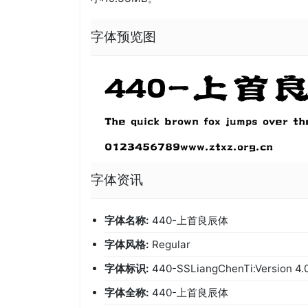
字体预览图
字体资讯
字体名称:
440-上首良辰体
字体风格:
Regular
字体标识:
440-SSLiangChenTi:Version 4.
字体全称:
440-上首良辰体