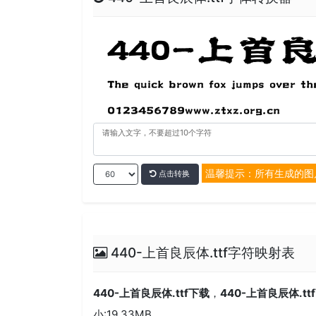
温馨提示：所有生成的图
点击转换
440-上首良辰体.ttf字符映射表
440-上首良辰体.ttf
下载
，
440-上首良辰体.ttf
小:19.33MB。