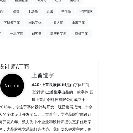
造字
雅坊
于洪亮
长城
中研院
字体管家
字耕者字库
国风字体
小欣大萌
山海字库
字
一品字库
创客贴
郑庆科字库
龚帆字库
设计师/厂商
上首造字
440-上首良辰体.ttf
是由字体厂商
(设计师)
上首造字
出品的一款字体.四
川上首汇创科技有限公司成立于
2018年，专注于字体设计与开发，现已发展成为二十余
人的字体设计开发团队。上首造字，专注品牌字体设计
与开发八年。致力为中小企业和设计师提供更多优质字
体，为品牌视觉系统打造优势。我们团队钟爱字体，创