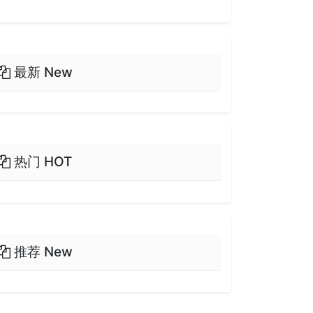
最新 New
热门 HOT
推荐 New