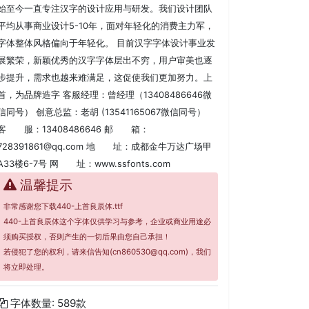
始至今一直专注汉字的设计应用与研发。我们设计团队
平均从事商业设计5-10年，面对年轻化的消费主力军，
字体整体风格偏向于年轻化。 目前汉字字体设计事业发
展繁荣，新颖优秀的汉字字体层出不穷，用户审美也逐
步提升，需求也越来难满足，这促使我们更加努力。上
首，为品牌造字 客服经理：曾经理（13408486646微
信同号） 创意总监：老胡 (13541165067微信同号）
客 服：13408486646 邮 箱：
728391861@qq.com 地 址：成都金牛万达广场甲
A33楼6-7号 网 址：www.ssfonts.com
温馨提示
非常感谢您下载440-上首良辰体.ttf
440-上首良辰体这个字体仅供学习与参考，企业或商业用途必
须购买授权，否则产生的一切后果由您自己承担！
若侵犯了您的权利，请来信告知(cn860530@qq.com)，我们
将立即处理。
字体数量: 589款