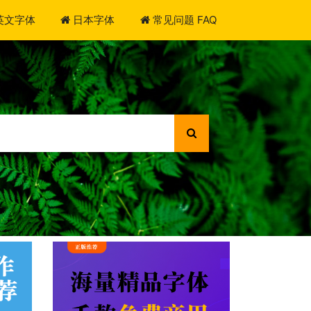
英文字体
日本字体
常见问题 FAQ