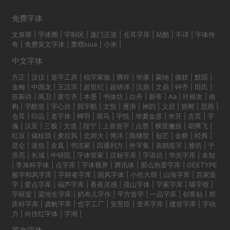
免费字体
文泉驿
|
字体圈
|
字制区
|
庞门正道
|
仓耳字库
|
站酷
|
不详
|
字体传
奇
|
免费英文字体
|
萧熠siue
|
小米
|
中文字体
方正
|
汉仪
|
造字工房
|
锐字家族
|
腾祥
|
华康
|
蒙纳
|
微软
|
默陌
|
金梅
|
中国龙
|
王汉宗
|
超世纪
|
超研泽
|
汉鼎
|
文鼎
|
钟齐
|
田氏
|
苏新诗
|
禹卫
|
黄引齐
|
本墨
|
书体坊
|
白舟
|
新蒂
|
Aa
|
叶根友
|
南
构
|
字酷堂
|
字心坊
|
我字酷
|
文悦
|
逐浪
|
神韵
|
义启
|
邯郸
|
思雨
|
仓耳
|
印品
|
老字体
|
蝉羽
|
斑马
|
字悦
|
华夏金彦
|
米开
|
吉页
|
字
魂
|
汉呈
|
三极
|
文道
|
段宁
|
上首造字
|
点墨
|
横竖撇捺
|
胡腾飞
|
红豆
|
储桂琼
|
麦拉风
|
北师大
|
博洋
|
陈继世
|
创艺
|
金桥
|
经典
|
昆仑
|
迷你
|
全真
|
书法家
|
四通利方
|
外字集
|
喜鹊造字
|
雅坊
|
于
洪亮
|
长城
|
中研院
|
字体管家
|
汉标字库
|
字语坊
|
华光字库
|
未知
|
李旭科字体
|
点字库
|
字体视界
|
腾讯体
|
那么热爱字库
|
GEETYPE
极字和风字库
|
字耕者字库
|
国风字体
|
小欣大萌
|
山海字库
|
百家造
字
|
爱点字库
|
福芦字库
|
香蕉灵感
|
茂山字体
|
字家字库
|
喵字馆
|
字研室
|
梁培生字库
|
奶布儿字作
|
平方造字
|
一品字库
|
创客贴
|
郑
庆科字库
|
龚帆字库
|
也字工厂
|
安景臣
|
壹禾字库
|
建首字库
|
字动
力
|
向佳红字体
|
字潮
|