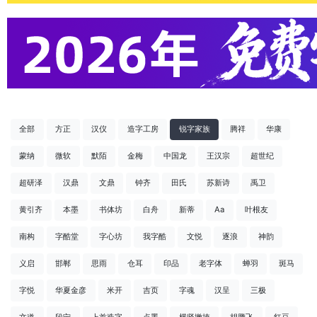
全部
方正
汉仪
造字工房
锐字家族
腾祥
华康
蒙纳
微软
默陌
金梅
中国龙
王汉宗
超世纪
超研泽
汉鼎
文鼎
钟齐
田氏
苏新诗
禹卫
黄引齐
本墨
书体坊
白舟
新蒂
Aa
叶根友
南构
字酷堂
字心坊
我字酷
文悦
逐浪
神韵
义启
邯郸
思雨
仓耳
印品
老字体
蝉羽
斑马
字悦
华夏金彦
米开
吉页
字魂
汉呈
三极