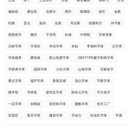
文道
段宁
上首造字
点墨
横竖撇捺
胡腾飞
红豆
储桂琼
麦拉风
北师大
博洋
陈继世
创艺
金桥
经典
昆仑
迷你
全真
书法家
四通利方
外字集
喜鹊造字
雅坊
于洪亮
长城
中研院
字体管家
汉标字库
字语坊
华光字库
未知
李旭科字体
点字库
字体视界
腾讯体
那么热爱字库
GEETYPE极字和风字库
字耕者字库
国风字体
小欣大萌
山海字库
百家造字
爱点字库
福芦字库
香蕉灵感
茂山字体
字家字库
喵字馆
字研室
梁培生字库
奶布儿字作
平方造字
一品字库
创客贴
郑庆科字库
龚帆字库
也字工厂
安景臣
壹禾字库
建首字库
字动力
向佳红字体
字潮