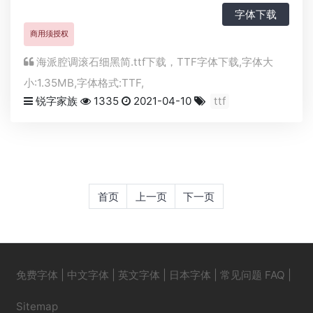
字体下载
商用须授权
海派腔调滚石细黑简.ttf下载，
TTF
字体下载,字体大
小:1.35MB,字体格式:
TTF
,
锐字家族
1335
2021-04-10
ttf
首页
上一页
下一页
免费字体
|
中文字体
|
英文字体
|
日本字体
|
常见问题 FAQ
|
Sitemap