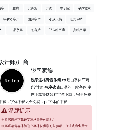
造字
雅坊
于洪亮
长城
中研院
字体管家
字耕者字库
国风字体
小欣大萌
山海字库
字
一品字库
创客贴
郑庆科字库
龚帆字库
设计师/厂商
锐字家族
锐字逼格青春体简.ttf
是由字体厂商
(设计师)
锐字家族
出品的一款字体.字
体下载提供各种字体下载，完全免费
下载，字体下载大全免费，ps字体的下载。
温馨提示
非常感谢您下载锐字逼格青春体简.ttf
锐字逼格青春体简这个字体仅供学习与参考，企业或商业用途