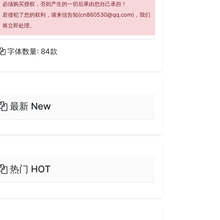
必须购买授权，否则产生的一切后果由您自己承担！
若侵犯了您的权利，请来信告知(cn860530@qq.com)，我们
将立即处理。
字体数量: 84款
最新 New
热门 HOT