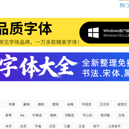
祥
华康
蒙纳
微软
默陌
金梅
中国龙
王汉宗
超世纪
新蒂
Aa
叶根友
南构
字酷堂
字心坊
我字酷
文悦
米开
吉页
字魂
汉呈
三极
文道
段宁
上首造字