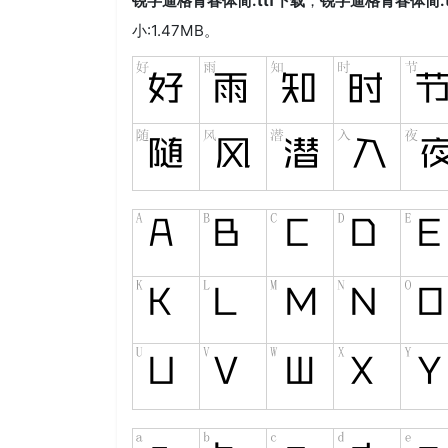
锐字逼格青春体简.ttf
下载
，
锐字逼格青春体简.t
小:1.47MB。