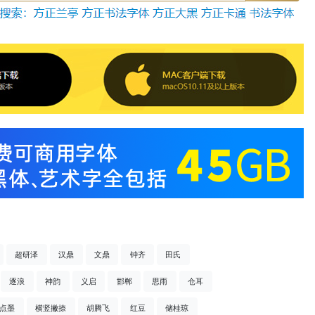
超研泽
汉鼎
文鼎
钟齐
田氏
逐浪
神韵
义启
邯郸
思雨
仓耳
点墨
横竖撇捺
胡腾飞
红豆
储桂琼