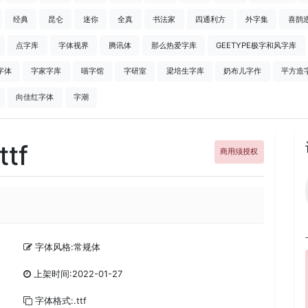
经典
昆仑
迷你
全真
书法家
四通利方
外字集
喜鹊
点字库
字体视界
腾讯体
那么热爱字库
GEETYPE极字和风字库
字体
字家字库
喵字馆
字研室
梁培生字库
奶布儿字作
平方造
向佳红字体
字潮
tf
商用须授权
字体风格:常规体
上架时间:2022-01-27
字体格式:.ttf