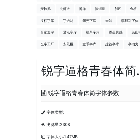
麦拉风
北师大
博洋
陈继世
创艺
金桥
汉标字库
字语坊
华光字库
未知
李旭科字体
百家造字
爱点字库
福芦字库
香蕉灵感
茂山
也字工厂
安景臣
壹禾字库
建首字库
字动力
锐字逼格青春体简.t
锐字逼格青春体简字体参数
字体类型:
浏览量:2308
字体大小:1.47MB