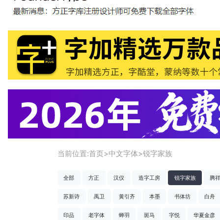
当前位置:
首页
>
中文字体
>
锐字家族
全部
方正
汉仪
造字工房
锐字家族
腾
苏新诗
禹卫
黄引齐
本墨
书体坊
白舟
印品
老字体
蝉羽
斑马
字悦
华夏金彦