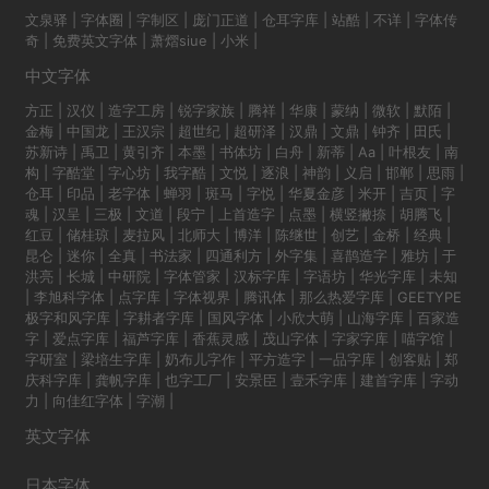
文泉驿
|
字体圈
|
字制区
|
庞门正道
|
仓耳字库
|
站酷
|
不详
|
字体传
奇
|
免费英文字体
|
萧熠siue
|
小米
|
中文字体
方正
|
汉仪
|
造字工房
|
锐字家族
|
腾祥
|
华康
|
蒙纳
|
微软
|
默陌
|
金梅
|
中国龙
|
王汉宗
|
超世纪
|
超研泽
|
汉鼎
|
文鼎
|
钟齐
|
田氏
|
苏新诗
|
禹卫
|
黄引齐
|
本墨
|
书体坊
|
白舟
|
新蒂
|
Aa
|
叶根友
|
南
构
|
字酷堂
|
字心坊
|
我字酷
|
文悦
|
逐浪
|
神韵
|
义启
|
邯郸
|
思雨
|
仓耳
|
印品
|
老字体
|
蝉羽
|
斑马
|
字悦
|
华夏金彦
|
米开
|
吉页
|
字
魂
|
汉呈
|
三极
|
文道
|
段宁
|
上首造字
|
点墨
|
横竖撇捺
|
胡腾飞
|
红豆
|
储桂琼
|
麦拉风
|
北师大
|
博洋
|
陈继世
|
创艺
|
金桥
|
经典
|
昆仑
|
迷你
|
全真
|
书法家
|
四通利方
|
外字集
|
喜鹊造字
|
雅坊
|
于
洪亮
|
长城
|
中研院
|
字体管家
|
汉标字库
|
字语坊
|
华光字库
|
未知
|
李旭科字体
|
点字库
|
字体视界
|
腾讯体
|
那么热爱字库
|
GEETYPE
极字和风字库
|
字耕者字库
|
国风字体
|
小欣大萌
|
山海字库
|
百家造
字
|
爱点字库
|
福芦字库
|
香蕉灵感
|
茂山字体
|
字家字库
|
喵字馆
|
字研室
|
梁培生字库
|
奶布儿字作
|
平方造字
|
一品字库
|
创客贴
|
郑
庆科字库
|
龚帆字库
|
也字工厂
|
安景臣
|
壹禾字库
|
建首字库
|
字动
力
|
向佳红字体
|
字潮
|
英文字体
日本字体