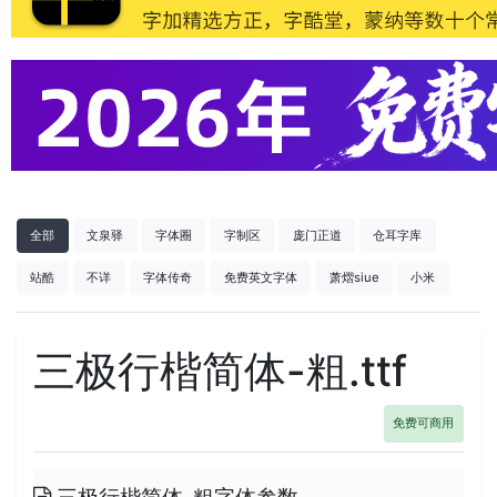
全部
文泉驿
字体圈
字制区
庞门正道
仓耳字库
站酷
不详
字体传奇
免费英文字体
萧熠siue
小米
三极行楷简体-粗.ttf
免费可商用