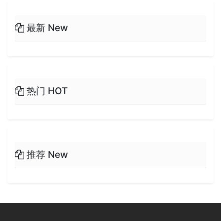
最新 New
热门 HOT
推荐 New