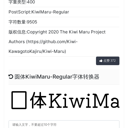
字重类型:400
PostScript:KiwiMaru-Regular
字符数量:9505
版权信息:Copyright 2020 The Kiwi Maru Project
Authors (https://github.com/Kiwi-
KawagotoKajiru/Kiwi-Maru)
点赞 372
圆体KiwiMaru-Regular字体转换器