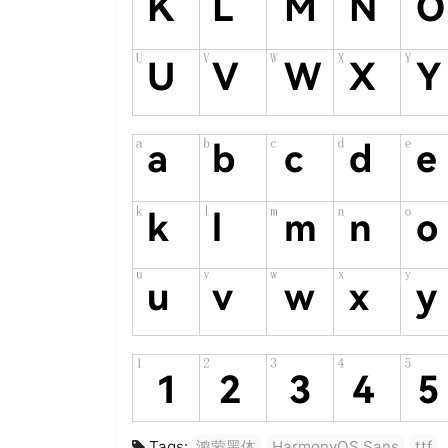
Tags:
鸿蒙黑体
HarmonyOS Sans
ttf