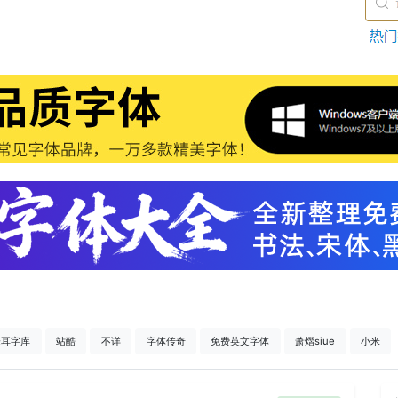
仓耳字库
站酷
不详
字体传奇
免费英文字体
萧熠siue
小米