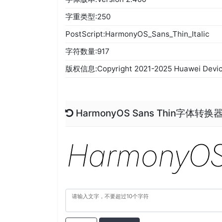
字重类型:250
PostScript:HarmonyOS_Sans_Thin_Italic
字符数量:917
版权信息:Copyright 2021-2025 Huawei Device C
HarmonyOS Sans Thin字体转换