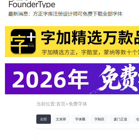
当前位置:
首页
>
免费字体
全部
文泉驿
字体圈
字制区
庞门正道