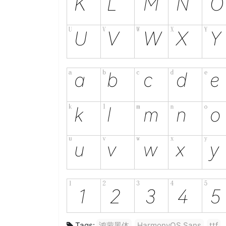
Tags:
鸿蒙黑体
HarmonyOS Sans
ttf