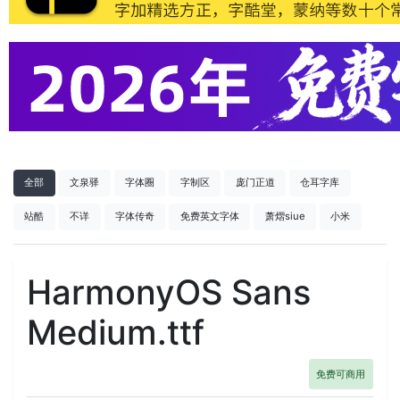
全部
文泉驿
字体圈
字制区
庞门正道
仓耳字库
站酷
不详
字体传奇
免费英文字体
萧熠siue
小米
HarmonyOS Sans
Medium.ttf
免费可商用