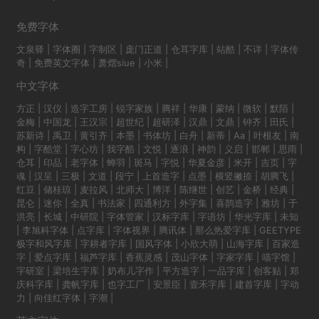
免费字体
文泉驿
|
字体圈
|
字制区
|
庞门正道
|
仓耳字库
|
站酷
|
不详
|
字体传
奇
|
免费英文字体
|
萧熠siue
|
小米
|
中文字体
方正
|
汉仪
|
造字工房
|
锐字家族
|
腾祥
|
华康
|
蒙纳
|
微软
|
默陌
|
金梅
|
中国龙
|
王汉宗
|
超世纪
|
超研泽
|
汉鼎
|
文鼎
|
钟齐
|
田氏
|
苏新诗
|
禹卫
|
黄引齐
|
本墨
|
书体坊
|
白舟
|
新蒂
|
Aa
|
叶根友
|
南
构
|
字酷堂
|
字心坊
|
我字酷
|
文悦
|
逐浪
|
神韵
|
义启
|
邯郸
|
思雨
|
仓耳
|
印品
|
老字体
|
蝉羽
|
斑马
|
字悦
|
华夏金彦
|
米开
|
吉页
|
字
魂
|
汉呈
|
三极
|
文道
|
段宁
|
上首造字
|
点墨
|
横竖撇捺
|
胡腾飞
|
红豆
|
储桂琼
|
麦拉风
|
北师大
|
博洋
|
陈继世
|
创艺
|
金桥
|
经典
|
昆仑
|
迷你
|
全真
|
书法家
|
四通利方
|
外字集
|
喜鹊造字
|
雅坊
|
于
洪亮
|
长城
|
中研院
|
字体管家
|
汉标字库
|
字语坊
|
华光字库
|
未知
|
李旭科字体
|
点字库
|
字体视界
|
腾讯体
|
那么热爱字库
|
GEETYPE
极字和风字库
|
字耕者字库
|
国风字体
|
小欣大萌
|
山海字库
|
百家造
字
|
爱点字库
|
福芦字库
|
香蕉灵感
|
茂山字体
|
字家字库
|
喵字馆
|
字研室
|
梁培生字库
|
奶布儿字作
|
平方造字
|
一品字库
|
创客贴
|
郑
庆科字库
|
龚帆字库
|
也字工厂
|
安景臣
|
壹禾字库
|
建首字库
|
字动
力
|
向佳红字体
|
字潮
|