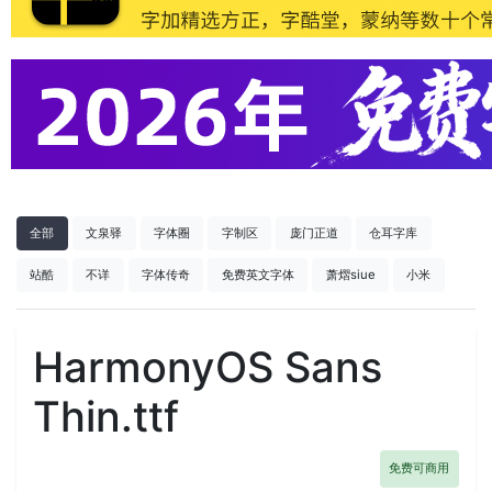
全部
文泉驿
字体圈
字制区
庞门正道
仓耳字库
站酷
不详
字体传奇
免费英文字体
萧熠siue
小米
HarmonyOS Sans
Thin.ttf
免费可商用