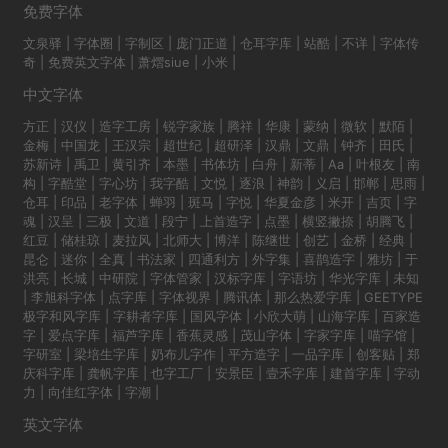
免费字体
文泉驿
|
字体圈
|
字制区
|
庞门正道
|
仓耳字库
|
站酷
|
不详
|
字体传
奇
|
免费英文字体
|
萧熠siue
|
小米
|
中文字体
方正
|
汉仪
|
造字工房
|
锐字家族
|
腾祥
|
华康
|
蒙纳
|
微软
|
默陌
|
金梅
|
中国龙
|
王汉宗
|
超世纪
|
超研泽
|
汉鼎
|
文鼎
|
钟齐
|
田氏
|
苏新诗
|
禹卫
|
黄引齐
|
本墨
|
书体坊
|
白舟
|
新蒂
|
Aa
|
叶根友
|
南
构
|
字酷堂
|
字心坊
|
我字酷
|
文悦
|
逐浪
|
神韵
|
义启
|
邯郸
|
思雨
|
仓耳
|
印品
|
老字体
|
蝉羽
|
斑马
|
字悦
|
华夏金彦
|
米开
|
吉页
|
字
魂
|
汉呈
|
三极
|
文道
|
段宁
|
上首造字
|
点墨
|
横竖撇捺
|
胡腾飞
|
红豆
|
储桂琼
|
麦拉风
|
北师大
|
博洋
|
陈继世
|
创艺
|
金桥
|
经典
|
昆仑
|
迷你
|
全真
|
书法家
|
四通利方
|
外字集
|
喜鹊造字
|
雅坊
|
于
洪亮
|
长城
|
中研院
|
字体管家
|
汉标字库
|
字语坊
|
华光字库
|
未知
|
李旭科字体
|
点字库
|
字体视界
|
腾讯体
|
那么热爱字库
|
GEETYPE
极字和风字库
|
字耕者字库
|
国风字体
|
小欣大萌
|
山海字库
|
百家造
字
|
爱点字库
|
福芦字库
|
香蕉灵感
|
茂山字体
|
字家字库
|
喵字馆
|
字研室
|
梁培生字库
|
奶布儿字作
|
平方造字
|
一品字库
|
创客贴
|
郑
庆科字库
|
龚帆字库
|
也字工厂
|
安景臣
|
壹禾字库
|
建首字库
|
字动
力
|
向佳红字体
|
字潮
|
英文字体