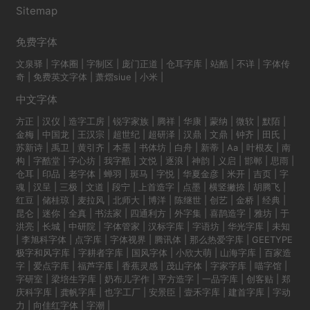
Sitemap
免费字体
文泉驿
|
字体圈
|
字制区
|
庞门正道
|
仓耳字库
|
站酷
|
不详
|
字体传
奇
|
免费英文字体
|
萧熠siue
|
小米
|
中文字体
方正
|
汉仪
|
造字工房
|
锐字家族
|
腾祥
|
华康
|
蒙纳
|
微软
|
默陌
|
金梅
|
中国龙
|
王汉宗
|
超世纪
|
超研泽
|
汉鼎
|
文鼎
|
钟齐
|
田氏
|
苏新诗
|
禹卫
|
黄引齐
|
本墨
|
书体坊
|
白舟
|
新蒂
|
Aa
|
叶根友
|
南
构
|
字酷堂
|
字心坊
|
我字酷
|
文悦
|
逐浪
|
神韵
|
义启
|
邯郸
|
思雨
|
仓耳
|
印品
|
老字体
|
蝉羽
|
斑马
|
字悦
|
华夏金彦
|
米开
|
吉页
|
字
魂
|
汉呈
|
三极
|
文道
|
段宁
|
上首造字
|
点墨
|
横竖撇捺
|
胡腾飞
|
红豆
|
储桂琼
|
麦拉风
|
北师大
|
博洋
|
陈继世
|
创艺
|
金桥
|
经典
|
昆仑
|
迷你
|
全真
|
书法家
|
四通利方
|
外字集
|
喜鹊造字
|
雅坊
|
于
洪亮
|
长城
|
中研院
|
字体管家
|
汉标字库
|
字语坊
|
华光字库
|
未知
|
李旭科字体
|
点字库
|
字体视界
|
腾讯体
|
那么热爱字库
|
GEETYPE
极字和风字库
|
字耕者字库
|
国风字体
|
小欣大萌
|
山海字库
|
百家造
字
|
爱点字库
|
福芦字库
|
香蕉灵感
|
茂山字体
|
字家字库
|
喵字馆
|
字研室
|
梁培生字库
|
奶布儿字作
|
平方造字
|
一品字库
|
创客贴
|
郑
庆科字库
|
龚帆字库
|
也字工厂
|
安景臣
|
壹禾字库
|
建首字库
|
字动
力
|
向佳红字体
|
字潮
|