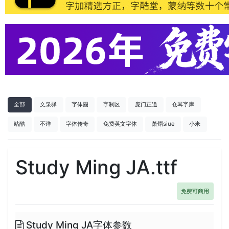
全部
文泉驿
字体圈
字制区
庞门正道
仓耳字库
站酷
不详
字体传奇
免费英文字体
萧熠siue
小米
Study Ming JA.ttf
免费可商用
Study Ming JA字体参数