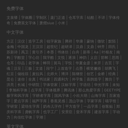
免费字体
文泉驿
|
字体圈
|
字制区
|
庞门正道
|
仓耳字库
|
站酷
|
不详
|
字体传
奇
|
免费英文字体
|
萧熠siue
|
小米
|
中文字体
方正
|
汉仪
|
造字工房
|
锐字家族
|
腾祥
|
华康
|
蒙纳
|
微软
|
默陌
|
金梅
|
中国龙
|
王汉宗
|
超世纪
|
超研泽
|
汉鼎
|
文鼎
|
钟齐
|
田氏
|
苏新诗
|
禹卫
|
黄引齐
|
本墨
|
书体坊
|
白舟
|
新蒂
|
Aa
|
叶根友
|
南
构
|
字酷堂
|
字心坊
|
我字酷
|
文悦
|
逐浪
|
神韵
|
义启
|
邯郸
|
思雨
|
仓耳
|
印品
|
老字体
|
蝉羽
|
斑马
|
字悦
|
华夏金彦
|
米开
|
吉页
|
字
魂
|
汉呈
|
三极
|
文道
|
段宁
|
上首造字
|
点墨
|
横竖撇捺
|
胡腾飞
|
红豆
|
储桂琼
|
麦拉风
|
北师大
|
博洋
|
陈继世
|
创艺
|
金桥
|
经典
|
昆仑
|
迷你
|
全真
|
书法家
|
四通利方
|
外字集
|
喜鹊造字
|
雅坊
|
于
洪亮
|
长城
|
中研院
|
字体管家
|
汉标字库
|
字语坊
|
华光字库
|
未知
|
李旭科字体
|
点字库
|
字体视界
|
腾讯体
|
那么热爱字库
|
GEETYPE
极字和风字库
|
字耕者字库
|
国风字体
|
小欣大萌
|
山海字库
|
百家造
字
|
爱点字库
|
福芦字库
|
香蕉灵感
|
茂山字体
|
字家字库
|
喵字馆
|
字研室
|
梁培生字库
|
奶布儿字作
|
平方造字
|
一品字库
|
创客贴
|
郑
庆科字库
|
龚帆字库
|
也字工厂
|
安景臣
|
壹禾字库
|
建首字库
|
字动
力
|
向佳红字体
|
字潮
|
英文字体