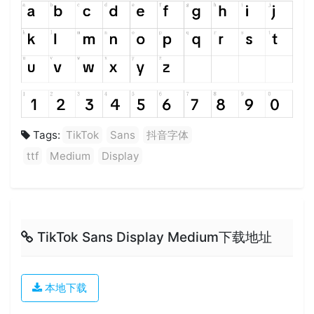
Tags:
TikTok
Sans
抖音字体
ttf
Medium
Display
TikTok Sans Display Medium下载地址
本地下载