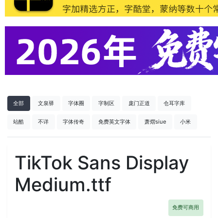
全部
文泉驿
字体圈
字制区
庞门正道
仓耳字库
站酷
不详
字体传奇
免费英文字体
萧熠siue
小米
TikTok Sans Display
Medium.ttf
免费可商用