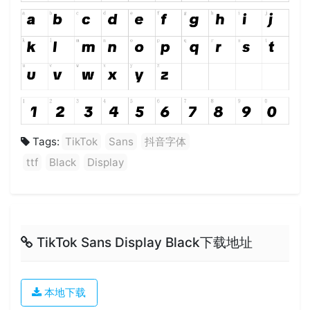
Tags:
TikTok
Sans
抖音字体
ttf
Black
Display
TikTok Sans Display Black下载地址
本地下载