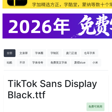
全部
文泉驿
字体圈
字制区
庞门正道
仓耳字库
站酷
不详
字体传奇
免费英文字体
萧熠siue
小米
TikTok Sans Display
Black.ttf
免费可商用