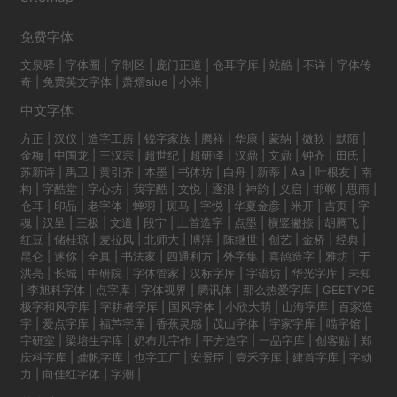
免费字体
文泉驿
|
字体圈
|
字制区
|
庞门正道
|
仓耳字库
|
站酷
|
不详
|
字体传
奇
|
免费英文字体
|
萧熠siue
|
小米
|
中文字体
方正
|
汉仪
|
造字工房
|
锐字家族
|
腾祥
|
华康
|
蒙纳
|
微软
|
默陌
|
金梅
|
中国龙
|
王汉宗
|
超世纪
|
超研泽
|
汉鼎
|
文鼎
|
钟齐
|
田氏
|
苏新诗
|
禹卫
|
黄引齐
|
本墨
|
书体坊
|
白舟
|
新蒂
|
Aa
|
叶根友
|
南
构
|
字酷堂
|
字心坊
|
我字酷
|
文悦
|
逐浪
|
神韵
|
义启
|
邯郸
|
思雨
|
仓耳
|
印品
|
老字体
|
蝉羽
|
斑马
|
字悦
|
华夏金彦
|
米开
|
吉页
|
字
魂
|
汉呈
|
三极
|
文道
|
段宁
|
上首造字
|
点墨
|
横竖撇捺
|
胡腾飞
|
红豆
|
储桂琼
|
麦拉风
|
北师大
|
博洋
|
陈继世
|
创艺
|
金桥
|
经典
|
昆仑
|
迷你
|
全真
|
书法家
|
四通利方
|
外字集
|
喜鹊造字
|
雅坊
|
于
洪亮
|
长城
|
中研院
|
字体管家
|
汉标字库
|
字语坊
|
华光字库
|
未知
|
李旭科字体
|
点字库
|
字体视界
|
腾讯体
|
那么热爱字库
|
GEETYPE
极字和风字库
|
字耕者字库
|
国风字体
|
小欣大萌
|
山海字库
|
百家造
字
|
爱点字库
|
福芦字库
|
香蕉灵感
|
茂山字体
|
字家字库
|
喵字馆
|
字研室
|
梁培生字库
|
奶布儿字作
|
平方造字
|
一品字库
|
创客贴
|
郑
庆科字库
|
龚帆字库
|
也字工厂
|
安景臣
|
壹禾字库
|
建首字库
|
字动
力
|
向佳红字体
|
字潮
|