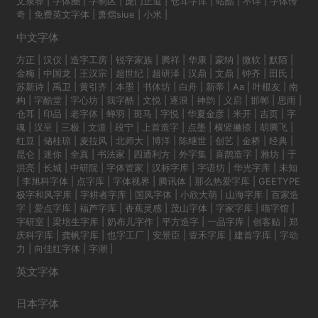
文泉驿
|
字体圈
|
字制区
|
庞门正道
|
仓耳字库
|
站酷
|
不详
|
字体传
奇
|
免费英文字体
|
萧熠siue
|
小米
|
中文字体
方正
|
汉仪
|
造字工房
|
锐字家族
|
腾祥
|
华康
|
蒙纳
|
微软
|
默陌
|
金梅
|
中国龙
|
王汉宗
|
超世纪
|
超研泽
|
汉鼎
|
文鼎
|
钟齐
|
田氏
|
苏新诗
|
禹卫
|
黄引齐
|
本墨
|
书体坊
|
白舟
|
新蒂
|
Aa
|
叶根友
|
南
构
|
字酷堂
|
字心坊
|
我字酷
|
文悦
|
逐浪
|
神韵
|
义启
|
邯郸
|
思雨
|
仓耳
|
印品
|
老字体
|
蝉羽
|
斑马
|
字悦
|
华夏金彦
|
米开
|
吉页
|
字
魂
|
汉呈
|
三极
|
文道
|
段宁
|
上首造字
|
点墨
|
横竖撇捺
|
胡腾飞
|
红豆
|
储桂琼
|
麦拉风
|
北师大
|
博洋
|
陈继世
|
创艺
|
金桥
|
经典
|
昆仑
|
迷你
|
全真
|
书法家
|
四通利方
|
外字集
|
喜鹊造字
|
雅坊
|
于
洪亮
|
长城
|
中研院
|
字体管家
|
汉标字库
|
字语坊
|
华光字库
|
未知
|
李旭科字体
|
点字库
|
字体视界
|
腾讯体
|
那么热爱字库
|
GEETYPE
极字和风字库
|
字耕者字库
|
国风字体
|
小欣大萌
|
山海字库
|
百家造
字
|
爱点字库
|
福芦字库
|
香蕉灵感
|
茂山字体
|
字家字库
|
喵字馆
|
字研室
|
梁培生字库
|
奶布儿字作
|
平方造字
|
一品字库
|
创客贴
|
郑
庆科字库
|
龚帆字库
|
也字工厂
|
安景臣
|
壹禾字库
|
建首字库
|
字动
力
|
向佳红字体
|
字潮
|
英文字体
日本字体