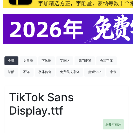
全部
文泉驿
字体圈
字制区
庞门正道
仓耳字库
站酷
不详
字体传奇
免费英文字体
萧熠siue
小米
TikTok Sans
Display.ttf
免费可商用