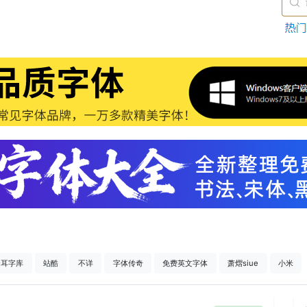
仓耳字库
站酷
不详
字体传奇
免费英文字体
萧熠siue
小米