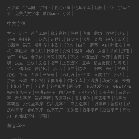
文泉驿
|
字体圈
|
字制区
|
庞门正道
|
仓耳字库
|
站酷
|
不详
|
字体传
奇
|
免费英文字体
|
萧熠siue
|
小米
|
中文字体
方正
|
汉仪
|
造字工房
|
锐字家族
|
腾祥
|
华康
|
蒙纳
|
微软
|
默陌
|
金梅
|
中国龙
|
王汉宗
|
超世纪
|
超研泽
|
汉鼎
|
文鼎
|
钟齐
|
田氏
|
苏新诗
|
禹卫
|
黄引齐
|
本墨
|
书体坊
|
白舟
|
新蒂
|
Aa
|
叶根友
|
南
构
|
字酷堂
|
字心坊
|
我字酷
|
文悦
|
逐浪
|
神韵
|
义启
|
邯郸
|
思雨
|
仓耳
|
印品
|
老字体
|
蝉羽
|
斑马
|
字悦
|
华夏金彦
|
米开
|
吉页
|
字
魂
|
汉呈
|
三极
|
文道
|
段宁
|
上首造字
|
点墨
|
横竖撇捺
|
胡腾飞
|
红豆
|
储桂琼
|
麦拉风
|
北师大
|
博洋
|
陈继世
|
创艺
|
金桥
|
经典
|
昆仑
|
迷你
|
全真
|
书法家
|
四通利方
|
外字集
|
喜鹊造字
|
雅坊
|
于
洪亮
|
长城
|
中研院
|
字体管家
|
汉标字库
|
字语坊
|
华光字库
|
未知
|
李旭科字体
|
点字库
|
字体视界
|
腾讯体
|
那么热爱字库
|
GEETYPE
极字和风字库
|
字耕者字库
|
国风字体
|
小欣大萌
|
山海字库
|
百家造
字
|
爱点字库
|
福芦字库
|
香蕉灵感
|
茂山字体
|
字家字库
|
喵字馆
|
字研室
|
梁培生字库
|
奶布儿字作
|
平方造字
|
一品字库
|
创客贴
|
郑
庆科字库
|
龚帆字库
|
也字工厂
|
安景臣
|
壹禾字库
|
建首字库
|
字动
力
|
向佳红字体
|
字潮
|
英文字体