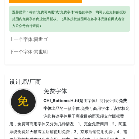
温馨提示：标有“免费可商用”或“免费字体”标签的字体，均可以在支持的授权
范围内免费享有商业使用授权。（具体授权范围可在各字体品牌官网或者官
方公众号自行查阅）
上一个字体:
異世ゴ
下一个字体:
異世明
设计师/厂商
免费字体
CHI_Bottoms H.ttf
是由字体厂商(设计师)
免费
字体
出品的一款字体.免费可商用字体，该授权允
许您将该字体用于商业目的而无须支付版权费
用，免费可商用字体又分为几种情况，1、完全免费商用，2、阿里
系统免费如天猫淘宝店铺使用免费，3、京东店铺使用免费，4、需