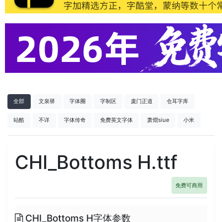
全部
文泉驿
字体圈
字制区
庞门正道
仓耳字库
站酷
不详
字体传奇
免费英文字体
萧熠siue
小米
CHI_Bottoms H.ttf
免费可商用
CHI_Bottoms H字体参数