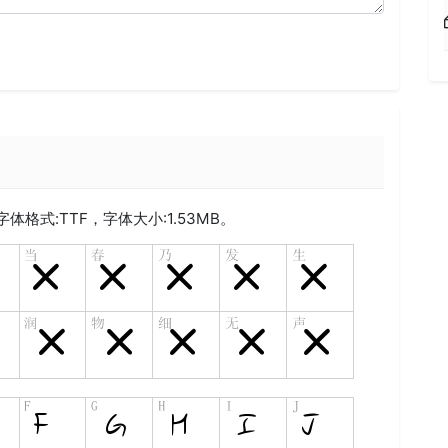
表
字体格式:
TTF
，字体大小:1.53MB。