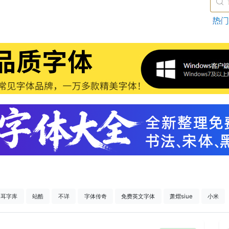
仓耳字库
站酷
不详
字体传奇
免费英文字体
萧熠siue
小米