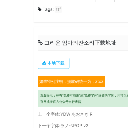
Tags:
ttf
그리운 엄마의잔소리下载地址
本地下载
如未特别注明，提取码统一为：ztxz
温馨提示：标有“免费可商用”或“免费字体”标签的字体，均可
官网或者官方公众号自行查阅）
上一个字体:
YDW あおさぎ R
下一个字体:
ラノベPOP v2