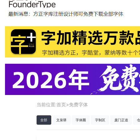
当前位置:
首页
>
免费字体
全部
文泉驿
字体圈
字制区
庞门正道