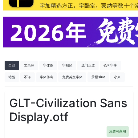
全部
文泉驿
字体圈
字制区
庞门正道
仓耳字库
站酷
不详
字体传奇
免费英文字体
萧熠siue
小米
GLT-Civilization Sans
Display.otf
免费可商用