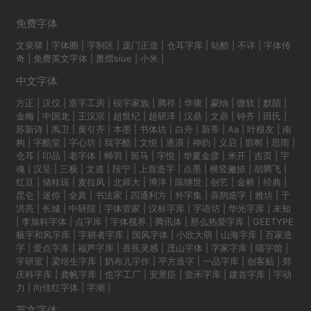
免费字体
文泉驿
|
字体圈
|
字制区
|
庞门正道
|
仓耳字库
|
站酷
|
不详
|
字体传
奇
|
免费英文字体
|
萧熠siue
|
小米
|
中文字体
方正
|
汉仪
|
造字工房
|
锐字家族
|
腾祥
|
华康
|
蒙纳
|
微软
|
默陌
|
金梅
|
中国龙
|
王汉宗
|
超世纪
|
超研泽
|
汉鼎
|
文鼎
|
钟齐
|
田氏
|
苏新诗
|
禹卫
|
黄引齐
|
本墨
|
书体坊
|
白舟
|
新蒂
|
Aa
|
叶根友
|
南
构
|
字酷堂
|
字心坊
|
我字酷
|
文悦
|
逐浪
|
神韵
|
义启
|
邯郸
|
思雨
|
仓耳
|
印品
|
老字体
|
蝉羽
|
斑马
|
字悦
|
华夏金彦
|
米开
|
吉页
|
字
魂
|
汉呈
|
三极
|
文道
|
段宁
|
上首造字
|
点墨
|
横竖撇捺
|
胡腾飞
|
红豆
|
储桂琼
|
麦拉风
|
北师大
|
博洋
|
陈继世
|
创艺
|
金桥
|
经典
|
昆仑
|
迷你
|
全真
|
书法家
|
四通利方
|
外字集
|
喜鹊造字
|
雅坊
|
于
洪亮
|
长城
|
中研院
|
字体管家
|
汉标字库
|
字语坊
|
华光字库
|
未知
|
李旭科字体
|
点字库
|
字体视界
|
腾讯体
|
那么热爱字库
|
GEETYPE
极字和风字库
|
字耕者字库
|
国风字体
|
小欣大萌
|
山海字库
|
百家造
字
|
爱点字库
|
福芦字库
|
香蕉灵感
|
茂山字体
|
字家字库
|
喵字馆
|
字研室
|
梁培生字库
|
奶布儿字作
|
平方造字
|
一品字库
|
创客贴
|
郑
庆科字库
|
龚帆字库
|
也字工厂
|
安景臣
|
壹禾字库
|
建首字库
|
字动
力
|
向佳红字体
|
字潮
|
英文字体