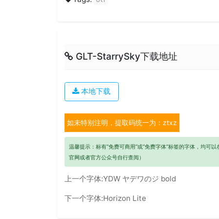
GLT-StarrySky下载地址
本地下载
如未特别注明，提取码统一为：ztxz
温馨提示：标有“免费可商用”或“免费字体”标签的字体，均可
官网或者官方公众号自行查阅）
上一个字体:
YDW ヤデワのジ bold
下一个字体:
Horizon Lite