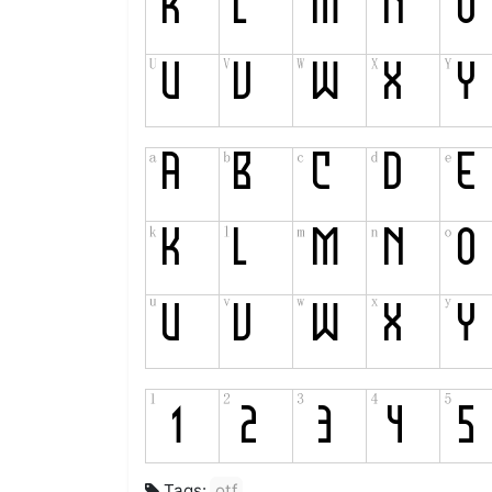
Tags:
otf