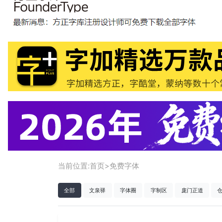
当前位置:
首页
>
免费字体
全部
文泉驿
字体圈
字制区
庞门正道