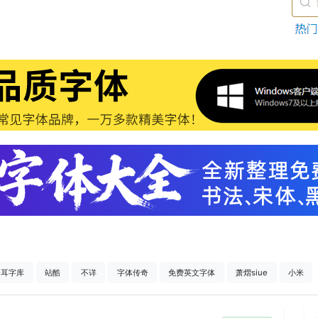
仓耳字库
站酷
不详
字体传奇
免费英文字体
萧熠siue
小米